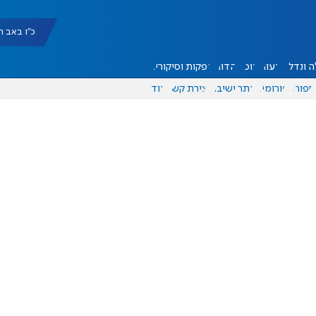
כ"ו באב תשפ"ו |
 ונדל"ן
דעות
אוכל
יהדות
הפקות וסיקורים
ספורט
פורומים
אתר ישיבה
יצירת קשר
עוד