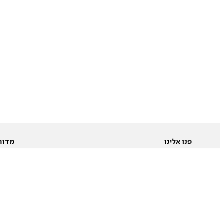
פנו אלינו
מדור
אודות
Pусский
חד
יצירת קשר
عربية
מב
פרסמו אצלנו
בי
תנאי שימוש
פו
מדיניות פרטיות
בא