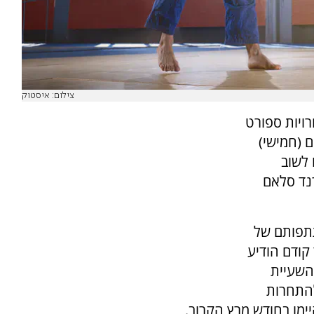
צילום: איסטוק
ויות ספורט
 (חמישי)
 לשוב
נד סלאם
תתפותם של
קודם הודיע
השעיית
להתחרות
מו בחודש מרץ הקרוב.