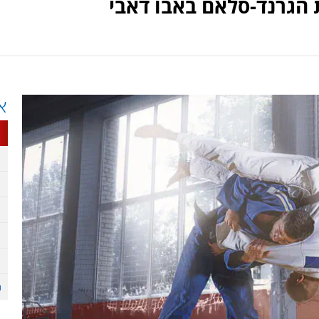
הגרנד-סלאם באבו דאבי
א