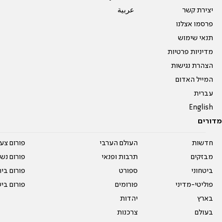
יצירת קשר
عربية
פרסמו אצלנו
תנאי שימוש
מדיניות פרטיות
הצהרת נגישות
המייל האדום
עברית
English
מדורים
חדשות
העולם הערבי
פורום צע
מבזקים
תרבות ופנאי
פורום נשו
ביטחוני
ספורט
פורום בי
פוליטי-מדיני
פורומים
פורום בי
בארץ
יהדות
בעולם
צרכנות