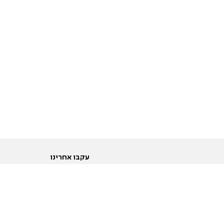
עקבו אחרינו
ות
טוויטר
ם הריון ולידה
פייסבוק
ום לקראת נישואין וזוגיות
אינסטגרם
ום צעירים מעל עשרים
יוטיוב