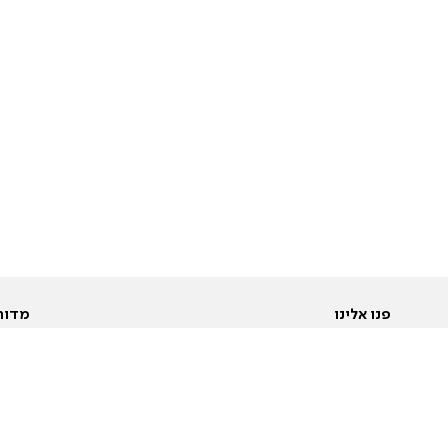
פנו אלינו
מדור
אודות
Pусский
חד
יצירת קשר
عربية
מב
פרסמו אצלנו
בי
תנאי שימוש
פו