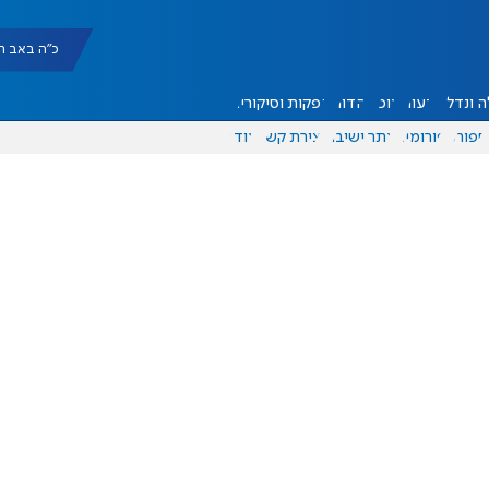
כ"ה באב תשפ"ו |
 ונדל"ן
דעות
אוכל
יהדות
הפקות וסיקורים
ספורט
פורומים
אתר ישיבה
יצירת קשר
עוד