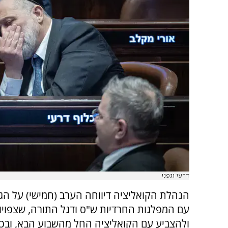
דרעי וגפני
הנהלת הקואליציה דיווחה הערב (חמישי) על הג
עם המפלגות החרדיות ש"ס ודגל התורה, שצפויו
ולהצביע עם הקואליציה החל מהשבוע הבא, ובכך