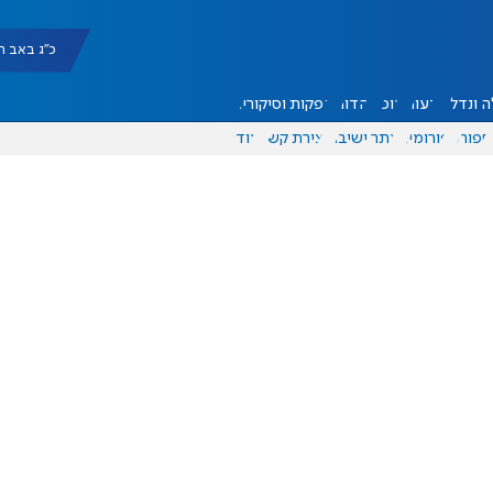
כ"ג באב תשפ"ו |
 ונדל"ן
דעות
אוכל
יהדות
הפקות וסיקורים
ספורט
פורומים
אתר ישיבה
יצירת קשר
עוד