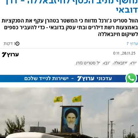
נחשף נתיב הכסף לחיזבאללה - דרך
דובאי
הוול סטריט ג'ורנל מדווח כי המשטר בטהרן עקף את הסנקציות
באמצעות רשת דילרים ובתי עסק בדובאי - כדי להעביר כספים
לשיקום חיזבאללה
ערוץ 7
1 דקות
28.11.25, 0:11
איראן
חיזבאללה
דובאי
וול סטריט ג'ורנל