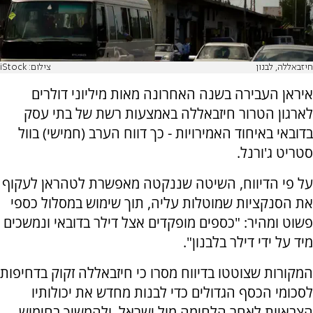
חיזבאללה, לבנון
צילום: iStock
איראן העבירה בשנה האחרונה מאות מיליוני דולרים
לארגון הטרור חיזבאללה באמצעות רשת של בתי עסק
בדובאי באיחוד האמירויות - כך דווח הערב (חמישי) בוול
סטריט ג'ורנל.
על פי הדיווח, השיטה שננקטה מאפשרת לטהראן לעקוף
את הסנקציות שמוטלות עליה, תוך שימוש במסלול כספי
פשוט ומהיר: "כספים מופקדים אצל דילר בדובאי ונמשכים
מיד על ידי דילר בלבנון".
המקורות שצוטטו בדיווח מסרו כי חיזבאללה זקוק בדחיפות
לסכומי הכסף הגדולים כדי לבנות מחדש את יכולותיו
הצבאיות לאחר הלחימה מול ישראל, ולהמשיך בחימוש