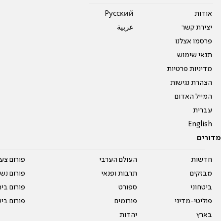
אודות
Pусский
יצירת קשר
عربية
פרסמו אצלנו
תנאי שימוש
מדיניות פרטיות
הצהרת נגישות
המייל האדום
עברית
English
מדורים
חדשות
העולם הערבי
פורום צע
מבזקים
תרבות ופנאי
פורום נשו
ביטחוני
ספורט
פורום בי
פוליטי-מדיני
פורומים
פורום בי
בארץ
יהדות