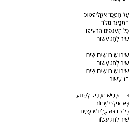
עַל הַסֶּכֶר אֵקָלִיפּטוּס
הִתְנַעֵר מִקֹּר
כָּל הָעֲנָפִים הִרְעִיפוּ
שִׁיר לַחַג עָשׂוֹר
שִׁירוּ שִׁירוּ שִׁירוּ שִׁירוּ
שִׁיר לְחַג עָשׂוֹר
שִׁירוּ שִׁירוּ שִׁירוּ שִׁירוּ
חַג עָשׂוֹר
גַּם הַכְּבִישׁ מַבְרִיק לְפֶתַע
בְּאַסְפַלְט שָׁחוֹר
כָּל פִּרְדָּהּ עָלָיו שׁוֹעֶטֶת
שִׁיר לַחַג עָשׂוֹר