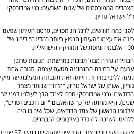
הצמדים המפורסמים של שנות השבעים: בני אמדורסקי
ז"ל וישראל גוריון.
לפני כמה חודשים, לרגל חג מסויים, פרסם העיתון שפעם
כינה את עצמו "העיתון הנפוץ ביותר במדינה" דירוג של
100 אלבומי המופת של המוזיקה הישראלית.
הבחירה גררה מבול תגובות במרשתת, תגובות שרובן
ערערו על בחירת ההגמוניה מטעם עצמה. תגובה אחת
נגעה לליבי במיוחד. הייתה זאת תגובתה הנעלבת של מיקי
גוריון, אשתו של ישראל גוריון, "הדוד" שנותר מצמד
הדודאים. (בני אמדורסקי חברו לצמד הלך לעולמו לפני 32
שנים). היא מחתה על כך שהאלבום "הם רוכבים ושרים",
אלבומו הראשון של צמד הדודאים, שכל שיר בו היה
ללהיט, לא זכה להיכלל באלבומים הנבחרים.
צדקה מיקי גוריון: צמד הדודאים שהתקיים במשך 37 שנים