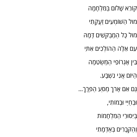
קוֹרֵא שָׁלוֹם בַּמִּלְחָמָה
מוּל הַשּׁוֹמְעִים זַעֲקָתִי
מוּל כָּל הַמְבַקְּשִׁים דָּמָהּ
עִם אֵלֶּה הַהוֹלְכִים אִתִּי
בֵּין אֶגְרוֹפֵי הַמַּשְׂטֵמָה
הַיּוֹם אֲנִי נִשְׁבָּע.
גַּם אִם אָרֹךְ מַסַּע הַפֶּרֶךְ...
וּבְחַיַּי וּבְמוֹתִי,
בְּיִסּוּרֵי הַמִּלְחָמוֹת
וְהַקְּבָרִים בְּאַדְמָתִי