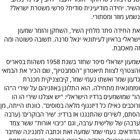
השיר. יחידה מודיעינית סודית? פרשי משטרת ישראל?
נשמע מוזר ומסתורי.
את החידה פתר מלחין השיר, השחקן והזמר שמעון
ישראלי בראיון לעיתונאי יגאל סרנה. תשובה פשוטה ומה
זה מאכזבת.
שמעון ישראלי סיפר שחזר בשנת 1958 משהות בפאריס
והצטרף לצוות תיאטרון "הסמבטיון", שם הכיר את הבמאי
גדעון שמר ואשתו נעמי שמר, קיבוצניקית מכנרת
ופזמונאית מתחילה. הוא התלונן באוזניהם על שירי ה"הו
הו" שמושמעים ברדיו הישראלי: "יש אצלנו שירי הו הו
ורוכבים כאילו כל דיזנגוף מלאה בסוסים". כוונתו הייתה, מן
הסתם, לשירים שהתנגנו אז ברדיו: 'שיר הבוקרים' (ערבה
ערבה) של שלישית ערבה, וגם "כיבוי אורות" ששר צמד
הדודאים. נעמי שמר שמעה זאת וכתבה למנגינה שחיבר