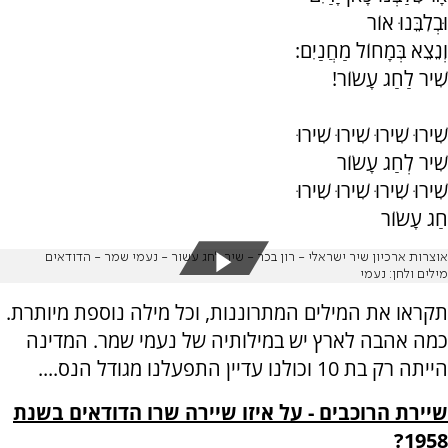
וּבְלִבֵּנוּ אוֹר
וְנֵצֵא בְּמָחוֹל מַחֲנַיִם:
שִׁיר לַחַג עָשׂוֹר!
שִׁירוּ שִׁירוּ שִׁירוּ שִׁירוּ
שִׁיר לְחַג עָשׂוֹר
שִׁירוּ שִׁירוּ שִׁירוּ שִׁירוּ
חַג עָשׂוֹר
אוצרות ארכיון שיר ישראלי - רון בכר - שיר לחג עשור - נעמי שמר - הדודאים
מילים ולחן: נעמי
תקראו את המילים המתרוננות, וכל מילה נוספת מיותרת.
כמה אהבה לארץ יש במילותיה של נעמי שמר. המדינה
הייתה רק בת 10 וכולנו עדיין התפעלנו מגודל הנס....
שיירת הרוכבים - על איזו שיירה שרו הדודאים בשנת
1958?