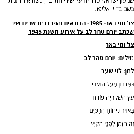
שמעון ישראלי פרודיה על שירי המדבר, כשהיא חותמת
בשם בדוי: אליפז.
צל ומי באר- 1985- הדודאים והפרברים שרים שיר
שכתב יורם טהר לב על אירוע משנת 1945
צל ומי באר
מילים: יורם טהר לב
לחן: לוי שער
בַּמִּדְרוֹן מֵעַל הַוָּאדִי
עֵץ הַשְּׁקֵדִיָּה פּוֹרֵחַ
בָּאֲוִיר נִיחוֹחַ הֲדַסִּים
זֶה הַזְּמַן לִפְנֵי הַקַּיִץ