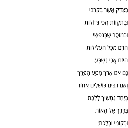
בַּצֶּדֶק אֲשֶׁר בְּקִרְבִּי
וּבַתִּקְווֹת הֲכִי גְּדוֹלוֹת
וּבַמּוּסָר שֶׁבְּנַפְשִׁי
הָרָם מִכָּל הָעֲלִילוֹת -
הַיּוֹם אֲנִי נִשְׁבָּע.
גַּם אִם אָרֹךְ מַסַּע הַפֶּרֶךְ
וְאִם רַבִּים כּוֹשְׁלִים אָחוֹר
בְּיַחַד נַמְשִׁיךְ לָלֶכֶת
בַּדֶּרֶךְ אֶל הָאוֹר.
וּבְקוּמִי וּבְלֶכְתִּי