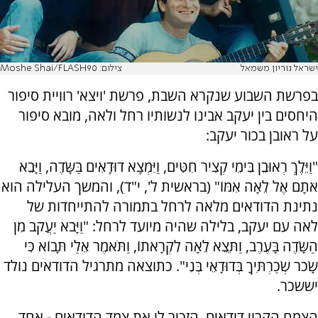
ישראל גוריון משמאל
צילום: Moshe Shai/FLASH90
בפרשת השבוע שנקרא השבת, פרשת 'ויצא' רוויית סיפור
היחסים בין יעקב אבינו לנשותיו רחל ולאה, מובא סיפור
על ראובן בכור יעקב:
"וַיֵּלֶךְ רְאוּבֵן בִּימֵי קְצִיר חִטִּים, וַיִּמְצָא דוּדָאִים בַּשָּׂדֶה, וַיָּבֵא
אֹתָם אֶל לֵאָה אִמּוֹ" (בראשית ל', י"ד), והמשך העלילה הוא
נתינת הדודאים מלאה לרחל בתמורה להתייחדות של
לאה עם יעקב, בלילה שהיה מיועד לרחל: "וַיָּבֹא יַעֲקֹב מִן
הַשָּׂדֶה בָּעֶרֶב, וַתֵּצֵא לֵאָה לִקְרָאתוֹ, וַתֹּאמֶר אֵלַי תָּבוֹא כִּי
שָׂכֹר שְׂכַרְתִּיךָ בְּדוּדָאֵי בְּנִי". כתוצאה מתרגיל הדודאים נולד
יששכר.
הצמח הקרוי דודאים, הזכיר לי את צמד הדודאים - אחד