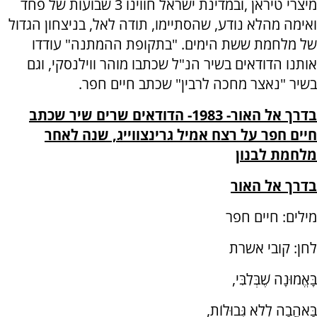
מיצרי טיראן ,ובמדינת ישראל חווינו 3 שבועות של פחד
ואימה מהלא נודע, שהסתיימו, תודה לאל, בניצחון הגדול
של מלחמת ששת הימים. "בתקופת ההמתנה" עודדו
אותנו הדודאים בשיר הנ"ל שכתבו מוהר ווילנסקי, וגם
בשיר "נאצר מחכה לרבין" שכתב חיים חפר.
בדרך אל האור- 1983- הדודאים שרים שיר שכתב
חיים חפר על רצח אמיל גרינצווייג, שנה לאחר
מלחמת לבנון
בדרך אל האור
מילים: חיים חפר
לחן: קובי אשרת
בָּאֱמוּנָה שֶׁבְּלִבִּי,
בָּאַהֲבָה לְלֹא גְּבוּלוֹת,