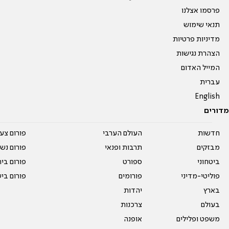
פרסמו אצלנו
תנאי שימוש
מדיניות פרטיות
הצהרת נגישות
המייל האדום
עברית
English
מדורים
חדשות
העולם הערבי
פורום צע
מבזקים
תרבות ופנאי
פורום נשו
ביטחוני
ספורט
פורום בי
פוליטי-מדיני
פורומים
פורום בי
בארץ
יהדות
בעולם
צרכנות
משפט ופלילים
אופנה