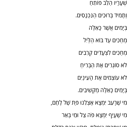
שְׁעָרָיו הַלֵּב פּוֹתֵחַ
וְתָמִיד בְּרוּכִים הַנִּכְנָסִים.
בְּיָמִים אֲשֶׁר כָּאֵלֶּה
מְחַכִּים עַד בּוֹא הַלַּיִל
מְחַכִּים לִצְעָדִים קְרֵבִים
לֹא סוֹגְרִים אֶת הַבְּרִיחַ
לֹא עוֹצְמִים אֶת הָעֵינַיִם
בְּיָמִים כָּאֵלֶּה מַקְשִׁיבִים.
מִי שֶׁרָעֵב יִמְצָא אֶצְלֵנוּ פַּת שֶׁל לֶחֶם,
מִי שֶׁעָיֵף יִמְצָא פֹּה צֵל וּמֵי בְּאֵר