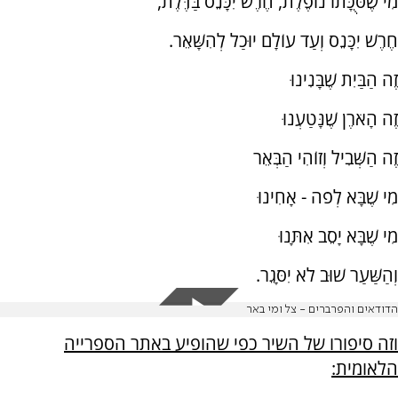
מִי שֶׁסֻּכָּתוֹ נוֹפֶלֶת, חֶרֶשׁ יִכָּנֵס בַּדֶּלֶת,
חֶרֶשׁ יִכָּנֵס וְעַד עוֹלָם יוּכַל לְהִשָּׁאֵר.
זֶה הַבַּיִת שֶׁבָּנִינוּ
זֶה הָאֹרֶן שֶׁנָּטַעְנוּ
זֶה הַשְּׁבִיל וְזוֹהִי הַבְּאֵר
מִי שֶׁבָּא לְפֹה - אָחִינוּ
מִי שֶׁבָּא יָסֵב אִתָּנוּ
וְהַשַּׁעַר שׁוּב לֹא יִסָּגֵר.
הדודאים והפרברים - צל ומי באר
וזה סיפורו של השיר כפי שהופיע באתר הספרייה
הלאומית: