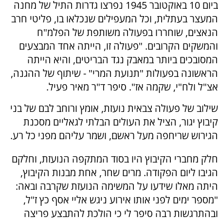
ביום 10 באוקטובר 1945 נפרצו גדרות התיל של מחנה
המעצר בעתלית, וכל המעפילים שנכלאו בו, פליטי חרב
הנאצים, שוחררו בפעולה משותפת של הפלמ"ח
והמשקים הקרובים. "פעולה זו, הייתה אחד המבצעים
המסובכים ביותר במאבק נגד הבריטים, והיא הייתה
הראשונה בפעולות "תנועת המרי" - שיתוף של ההגנה,
אצ"ל ולח"י, שקמה אז". סיפר ד"ר מאיר פעיל.
שילוב של פעולה צבאית נועזת, אומץ ורוחב לבם של בני
קיבוץ יגור, הציל את העולים הבלתי לגאליים מסכנת
הגירוש שריחפה מעל ראשם, ושמר עליהם מפני כל רע.
חלק מחברי הקיבוץ היו בסוד המתקפה הנועזת, וחלקם
הגיבו ליום הפקודה. מרים שחר, אחת מבנות הקיבוץ,
היתה מאלו שידעו על המשימה הנועזת שקרבה ובאה:
"מספר ימים לפני אותו אירוע ניגש אליי אסף כץ ז"ל,
ובהתרגשות רבה סיפר לי כי הולכת להתבצע פריצה