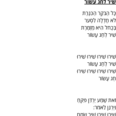
שיר לחג עשור
כָּל הַבֹּקֶר הַכִּנֶּרֶת
לֹא חָדְלָה לִסְעֹר
בְּכָחֹל הִיא מְזַמֶּרֶת
שִׁיר לְחַג עָשׂוֹר
שִׁירוּ שִׁירוּ שִׁירוּ שִׁירוּ
שִׁיר לְחַג עָשׂוֹר
שִׁירוּ שִׁירוּ שִׁירוּ שִׁירוּ
חַג עָשׂוֹר
זֹאת שָׁמַע יַרְדֵּן פִּקֵּחַ
וִיְרַנֵּן לֵאמֹר:
שִׁירוּ שִׁירוּ שִׁיר שָׂמֵחַ