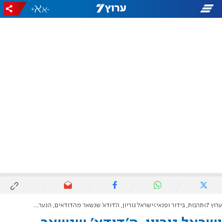
+
-
ערוץ 7
תרבות, בידור ופנאי
ישראל גוריון, ה'דודא' שנשאר מהדודאים, הנער הנצחי חוגג 90