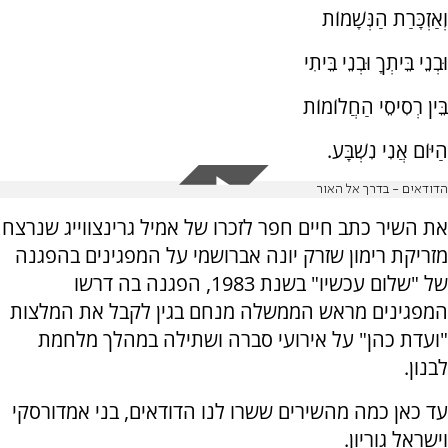
וְאַזְכָּרַת הַנְּשָׁמוֹת
וּבְנֵי בֵּיתְךָ וּבְנֵי בֵּיתִי
בֵּין רְסִיסֵי הַחֲלוֹמוֹת
הַיּוֹם אֲנִי נִשְׁבָּע.
הדודאים - בדרך אל האור
את השיר כתב חיים חפר לזכרו של אמיל גרינצווייג שנרצח
מזריקת רימון שזרק יונה אברושמי על המפגינים בהפגנה
של "שלום עכשיו" בשנת 1983, הפגנה בה דרשו
המפגינים מראש הממשלה מנחם בגין לקבל את המלצות
"ועדת כהן" על אירועי סברה ושתילה במהלך מלחמת
לבנון.
עד כאן כמה מהשירים ששרו לנו הדודאים, בני אמדורסקי
וישראל גוריון.