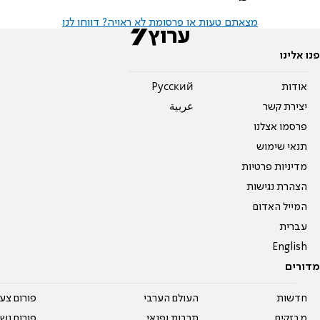
מצאתם טעות או פרסומת לא ראויה? דווחו לנו
פנו אלינו
אודות
Pусский
יצירת קשר
عربية
פרסמו אצלנו
תנאי שימוש
מדיניות פרטיות
הצהרת נגישות
המייל האדום
עברית
English
מדורים
חדשות
העולם הערבי
פורום צע
מבזקים
תרבות ופנאי
פורום נשו