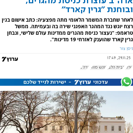
ארה"ב עוצרת כניסת מהגרים,
ובוחנת "גרין קארד"
לאחר שחברת המשמר הלאומי מתה מפצעיה: כתב אישום בגין
רצח יוגש נגד המהגר האפגני שירה בה ובעמיתה. ממשל
טראמפ: "נעצור כניסת מהגרים ממדינות עולם שלישי, ונבחן
גרין קארד שהוענק לאזרחי 19 מדינות".
ניסן צור
29.11.25, 17:49
טרור
הבית הלבן
עונש מוות
ארה"ב