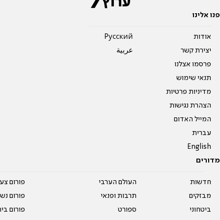
פנו אלינו
אודות
Pусский
יצירת קשר
عربية
פרסמו אצלנו
תנאי שימוש
מדיניות פרטיות
הצהרת נגישות
המייל האדום
עברית
English
מדורים
חדשות
העולם הערבי
פורום צע
מבזקים
תרבות ופנאי
פורום נשו
ביטחוני
ספורט
פורום בי