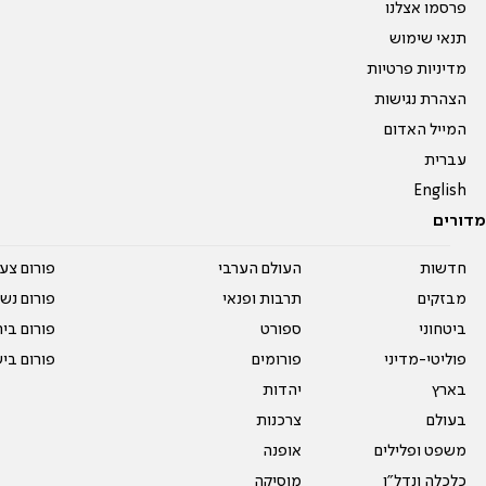
פרסמו אצלנו
תנאי שימוש
מדיניות פרטיות
הצהרת נגישות
המייל האדום
עברית
English
מדורים
חדשות
העולם הערבי
פורום צע
מבזקים
תרבות ופנאי
פורום נשו
ביטחוני
ספורט
פורום בי
פוליטי-מדיני
פורומים
פורום בי
בארץ
יהדות
בעולם
צרכנות
משפט ופלילים
אופנה
כלכלה ונדל"ן
מוסיקה