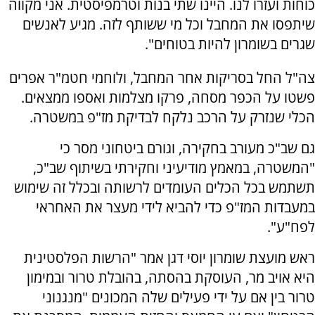
כוחות ועזרו לנו. היינו שתי בנות וטרמפיסטית. אני מקווה
שיתפסו את המחבל וכל מי ששותף לזה. מגיע לאנשים
שגרים בשומרון להיות בטוחים".
צה"ל החל בסריקות אחר המחבל, ולוחמי חטמ"ר אפרים
פשטו על הכפר מסחה, פרקו מצלמות ואספו ממצאים.
הכלי שנזרק על הרכב נלקח לבדיקת מז"פ במשטרה.
גם שב"כ מעורב בחקירה, וגורם ביטחוני מסר כי
"המשטרה, במאמץ מודיעיני וחקירתי בשיתוף שב"כ,
תשתמש בכל הכלים העומדים לרשותה ובכלל זה שימוש
במעבדות המז"פ כדי להביא לידי מעצר את האחראי
לפח"ע".
ראש מועצת שומרון יוסי דגן אמר "הרשות הפלסטינית
היא אויב מר, העוסקת בהסתה, בהובלת טרור ובמימון
טרור בין אם על ידי פעילים שלה המכונים "מנגנוני