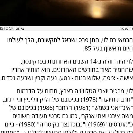
נר נשמה
צילום: ISTOCK
הבמאי רם לוי, חתן פרס ישראל לתקשורת, הלך לעולמו
היום (ראשון) בגיל 85.
לוי היה חולה ב-14 השנים האחרונות בפרקינסון,
שהחמיר מאוד בחודשים האחרונים. הוא הותיר אחריו
אישה - ציפה, שלוש בנות - נטע, נעה וקרין ושבעה נכדים.
לוי, מבכיר יוצרי הטלוויזיה בארץ, חתום על הדרמות
"חרבת חיזעה" (1978) בכיכובם של דליק ווליניץ וגידי גוב,
"אינדיאני בשמש" (1981) ו"לחם" (1986) בכיכובם של
משה איבגי ואתי אנקרי, כמו גם סרטי תעודה חשובים
כ"מתרסים" (1969) ו"נבוכדנצר בקיסריה" (1980) - ביים
רק בגיל 79 את סרטו העלילתי הראשון לקולנוע - "המתים