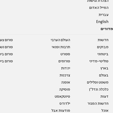
הצהרת נגישות
המייל האדום
עברית
English
מדורים
חדשות
העולם הערבי
פורום צע
מבזקים
תרבות ופנאי
פורום נשו
ביטחוני
ספורט
פורום בי
פוליטי-מדיני
פורומים
פורום בי
בארץ
יהדות
בעולם
צרכנות
משפט ופלילים
אופנה
כלכלה ונדל"ן
מוסיקה
דעות
פיוטקאסט
חדשות המגזר
ילדודס
אוכל
מודעות אבל