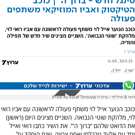
סינגל חדש - ברוך ה' | כוכב
הטיקטוק ואביו המוזיקאי משתפים
פעולה
כוכב הנוער אייל לוי משתף פעולה לראשונה עם אביו רואי לוי,
מלהקת 'שוטי הנבואה'. השניים מציגים שיר חדש של תפילה
והודיה.
ערוץ 7
30.11.25, 14:00
רואי לוי
אייל לוי
רואי & אייל לוי - ברוך ה' (Prod. by Assaf Tzrouya)
כוכב הנוער אייל לוי משתף פעולה לראשונה עם אביו רואי
לוי, מלהקת שוטי הנבואה. השניים מציגים היום (ראשון)
את הדואט שלהם “ברוך ה'”. את השיר כתבו רואי ואייל
יחד עם אלעד טרבלסי ואסף צרויה, שגם הופקד על