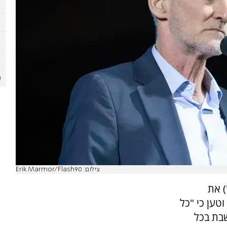
צילום: Erik Marmor/Flash90
) את
טען כי "כל
בת בכל