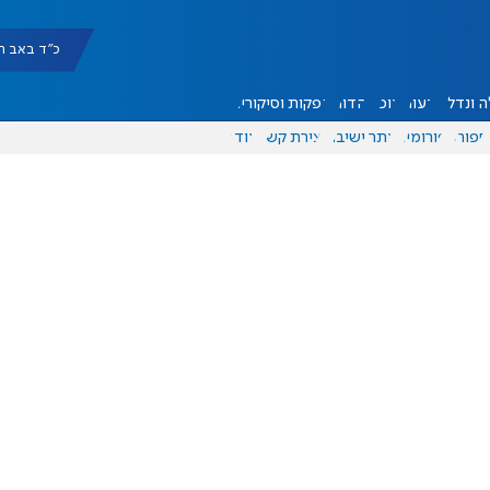
כ"ד באב תשפ"ו |
 ונדל"ן
דעות
אוכל
יהדות
הפקות וסיקורים
ספורט
פורומים
אתר ישיבה
יצירת קשר
עוד