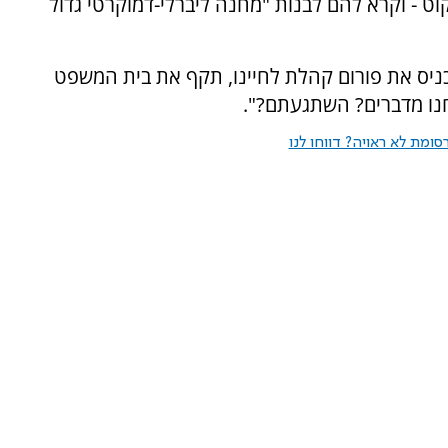
נקוט - וקרא להם לבנות "מחנה ליברלי-דמוקרטי גדול
ניס את פורום קהלת לחיינו, תקף את בית המשפט
נחנו מדברים? השתגעתם?".
ומת לא ראויה? דווחו לנו