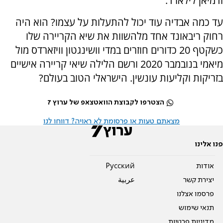
ודמיאן לילארד.
עד כמה אבדיה עוד יכול להתעלות על עצמו? הוא היה
רחוק ריבאונד אחד מלהשוות את שיא הקריירה שלו
כשקטף 20 כדורים חוזרים במדי וושינגטון וויזארדס מול
מיאמי בנובמבר 2020 ורשם הלילה שיאי קריירה אישיים
בזריקות וקליעות עונשין. הישראלי הטוב בעולם?
הצטרפו לקבוצת הוואטצאפ של ערוץ 7
מצאתם טעות או פרסומת לא ראויה? דווחו לנו
פנו אלינו
אודות
Pусский
יצירת קשר
عربية
פרסמו אצלנו
תנאי שימוש
מדיניות פרטיות