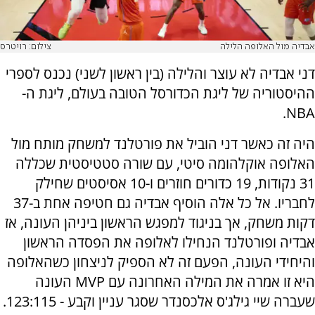
אבדיה מול האלופה הלילה
צילום: רויטרס
דני אבדיה לא עוצר והלילה (בין ראשון לשני) נכנס לספרי
ההיסטוריה של ליגת הכדורסל הטובה בעולם, ליגת ה-
NBA.
היה זה כאשר דני הוביל את פורטלנד למשחק מותח מול
האלופה אוקלהומה סיטי, עם שורה סטטיסטית שכללה
31 נקודות, 19 כדורים חוזרים ו-10 אסיסטים שחילק
לחבריו. אל כל אלה הוסיף אבדיה גם חטיפה אחת ב-37
דקות משחק, אך בניגוד למפגש הראשון ביניהן העונה, אז
אבדיה ופורטלנד הנחילו לאלופה את הפסדה הראשון
והיחידי העונה, הפעם זה לא הספיק לניצחון כשהאלופה
היא זו אמרה את המילה האחרונה עם MVP העונה
שעברה שיי גילג'ס אלכסנדר שסגר עניין וקבע - 123:115.