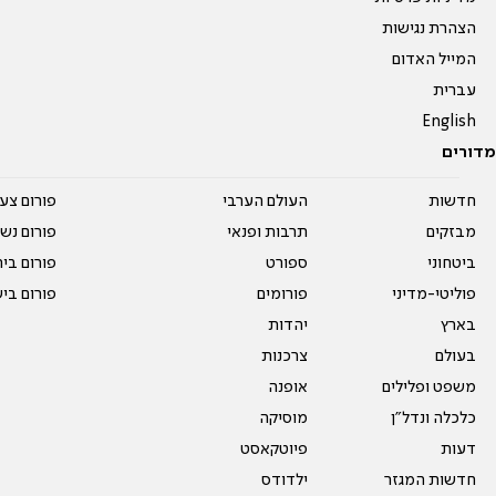
הצהרת נגישות
המייל האדום
עברית
English
מדורים
חדשות
העולם הערבי
פורום צע
מבזקים
תרבות ופנאי
פורום נשו
ביטחוני
ספורט
פורום בי
פוליטי-מדיני
פורומים
פורום בי
בארץ
יהדות
בעולם
צרכנות
משפט ופלילים
אופנה
כלכלה ונדל"ן
מוסיקה
דעות
פיוטקאסט
חדשות המגזר
ילדודס