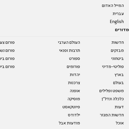
המייל האדום
עברית
English
מדורים
חדשות
העולם הערבי
פורום צע
מבזקים
תרבות ופנאי
פורום נשו
ביטחוני
ספורט
פורום בי
פוליטי-מדיני
פורומים
פורום בי
בארץ
יהדות
בעולם
צרכנות
משפט ופלילים
אופנה
כלכלה ונדל"ן
מוסיקה
דעות
פיוטקאסט
חדשות המגזר
ילדודס
אוכל
מודעות אבל