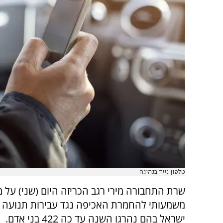
טלפון נייד בנהיגה
שרת התחבורה מירי רגב הכריזה היום (שני) על 
משמעותי להחמרת האכיפה נגד עבירות תנועה ב
ישראל בהם נהרגו השנה עד כה 422 בני אדם.