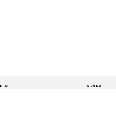
פנו אלינו
מדור
אודות
Pусский
חד
יצירת קשר
عربية
מב
פרסמו אצלנו
בי