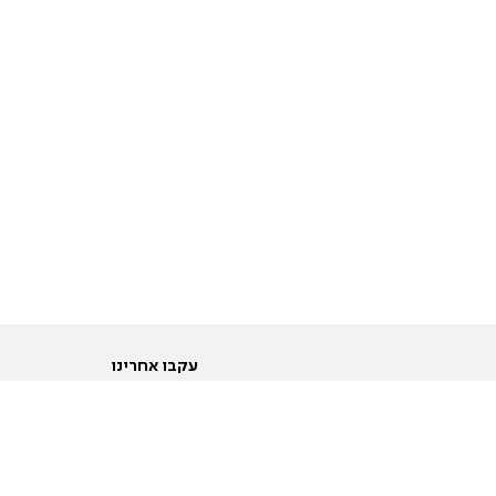
עקבו אחרינו
ות
טוויטר
ם הריון ולידה
פייסבוק
ום לקראת נישואין וזוגיות
אינסטגרם