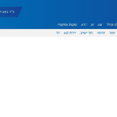
כ"ד באב תשפ"ו |
 ונדל"ן
דעות
אוכל
יהדות
הפקות וסיקורים
ספורט
פורומים
אתר ישיבה
יצירת קשר
עוד