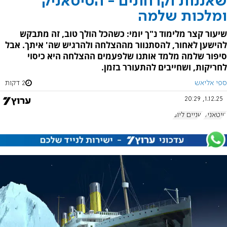
שאננות וקרחונים - הטיטאניק
ומלכות שלמה
שיעור קצר מלימוד נ"ך יומי: כשהכל הולך טוב, זה מתבקש
להישען לאחור, להסתנוור מההצלחה ולהרגיש שה' איתך. אבל
סיפור שלמה מלמד אותנו שלפעמים ההצלחה היא כיסוי
לחריקות, ושחייבים להתעורר בזמן.
ספי אליאש
2 דקות
1.12.25, 20:29
טיטאניק
שניים ליום