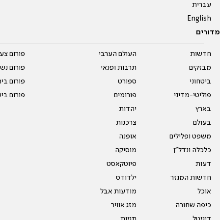
עברית
English
מדורים
חדשות
העולם הערבי
פורום צע
מבזקים
תרבות ופנאי
פורום נשו
ביטחוני
ספורט
פורום בי
פוליטי-מדיני
פורומים
פורום בי
בארץ
יהדות
בעולם
צרכנות
משפט ופלילים
אופנה
כלכלה ונדל"ן
מוסיקה
דעות
פיוטקאסט
חדשות המגזר
ילדודס
אוכל
מודעות אבל
כיפה שחורה
מזג אוויר
דיגיטל
תגיות