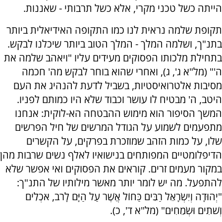
הייתה כשל טכני מקרי, אלא כשל תרבותי - שאננות.
תקופת שלמה נראית לנו כמו התקופה האידיאלית ביותר
בתנ"ך, ושלמה המלך - המלך הטוב ביותר שיכלנו לבקש.
בתחילת מלכותו הפסוקים מעידים עליו "ויאהב שלמה את
ה'" (מל"א ג', ג), ואחרי שהוא בוחר לבקש מה' חכמה
מסיבות אלטרואיסטיות, בשביל לדעת להנהיג את העם
היטב, ה' מבטיח לו עושר וכבוד שלא היו כמותם לפניו.
המשך הסיפור הוא מימוש ההבטחה הא-לוקית: אנחנו
מתפעמים לשמוע על הגודל המרשים של חיל הפרשים
שלו, על כמות הזהב שמוזכרת בפרקים, על הקשרים
הדיפלומטיים המפותחים בנישואיו לאלף נשים שרבות מהן
במקור מעמים זרים. קוראים את הפסוקים ואי אפשר שלא
להתפעל. מה יש לומר יותר מאשר מילותיו של התנ"ך:
"יְהוּדָה וְיִשְׂרָאֵל רַבִּים כַּחוֹל אֲשֶׁר עַל הַיָּם לָרֹב, אֹכְלִים
וְשֹׁתִים וּשְׂמֵחִים" (מל"א ד', כ).