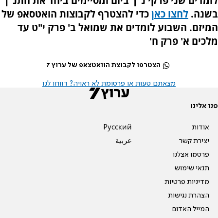
לומדים שני פרקי נ"ך ביום ומסיימים ביחד את התנ"ך
בשנה.
לחצו כאן
כדי להצטרף לקבוצות הואטסאפ של
המיזם. השבוע לומדים את שמואל ב' פרק י"ט עד
מלכים א' פרק ח'
הצטרפו לקבוצת הוואטצאפ של ערוץ 7
מצאתם טעות או פרסומת לא ראויה? דווחו לנו
פנו אלינו
אודות
Pусский
יצירת קשר
عربية
פרסמו אצלנו
תנאי שימוש
מדיניות פרטיות
הצהרת נגישות
המייל האדום