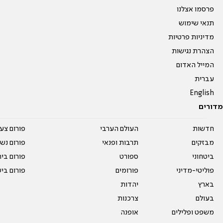
פרסמו אצלנו
תנאי שימוש
מדיניות פרטיות
הצהרת נגישות
המייל האדום
עברית
English
מדורים
חדשות
העולם הערבי
פורום צע
מבזקים
תרבות ופנאי
פורום נשו
ביטחוני
ספורט
פורום בי
פוליטי-מדיני
פורומים
פורום בי
בארץ
יהדות
בעולם
צרכנות
משפט ופלילים
אופנה