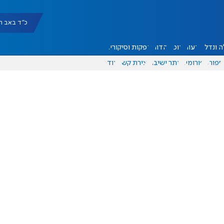
כ"ד באב תשפ"ו |
 ונדל"ן
דעות
אוכל
יהדות
הפקות וסיקורים
ספורט
פורומים
אתר ישיבה
יצירת קשר
עוד