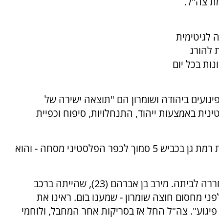
ת צה"ל.
ה לגיטימית
 להורג
ות בכל יום
פיגועים ביהודה ושומרון הם "תוצאה ישירה של
נית באמצעות ייהוד, התנחלויות, סיפוח וכפיית
במוצאי שבת הושלך מוט ברזל על רכב של תושבת רמת גן בכביש 5 סמוך לכפר הפלסטיני מסחה - והוא
הנהגת, שלקתה בחרדה, טופלה בידי מד"א ושוחררה לביתה. מירב בן אברהם (23), שהייתה ברכב
ני מחסום חוצה שומרון - שמענו בום. ראינו את
יגוע". צה"ל החל אז בסריקות אחר המחבל, ולוחמי