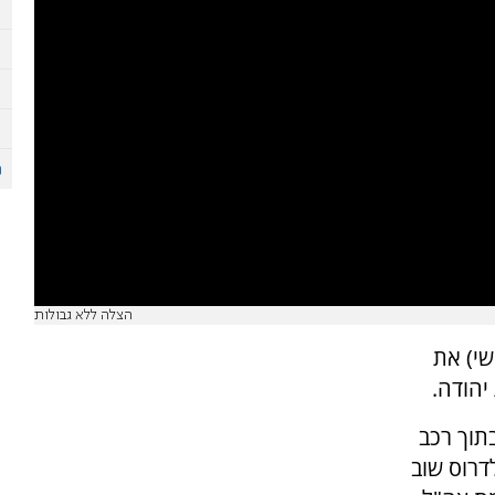
הצלה ללא גבולות
לישי) את
יהודה.
תוך רכב
דרוס שוב