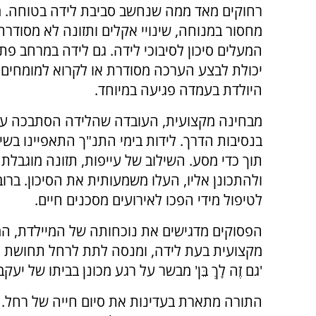
רחוקים מאד ממה שנחשב סביבת לידה בטוחה. מ
מחסור במנוחה, שינויי אקלים ותזונה לא מסודרת
המעלים סיכון לסיבוכי לידה. גם לידה במרחב פת
יכולת לבצע הערכה מסודרת או לקרוא למומחים,
היולדת בעמדה פגיעה במיוחד.
מבחינה מקצועית, העובדה שהלידה הסתבכה עד
בנסיבות הדרך. לידות בימי התנ"ך התאפיינו בשי
תוך כדי מסע. השילוב של עייפות, תזונה מוגבלת 
ולהתכונן אליו, העלו משמעותית את הסיכון. ברוב
לטיפול מידי הפכו לאירועים מסכנים חיים.
הפסוקים מדגישים את נוכחותה של המיילדת, המעוד
מקצועית בעת לידה, ומנסה לתת לרחל תחושת יצ
'גם זֶה לָךְ בֵּן' מבשר על רגע מכונן בביתו של 
התורה מתארת בעדינות את סיום חייה של רחל. מ