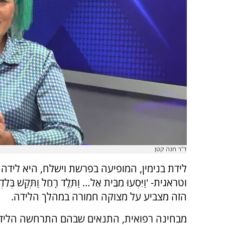
ד"ר חנה קטן
לידת בנימין, המופיעה בפרשת וישלח, היא לידה
וטראגית- 'וַיִּסְעוּ מִבֵּית אֵל… וַתֵּלֶד רָחֵל וַתְּקַשׁ בְּלִ
הזה מצביע על מצוקה חמורה במהלך הלידה.
מבחינה רפואית, התנאים שבהם התרחשה הלידה