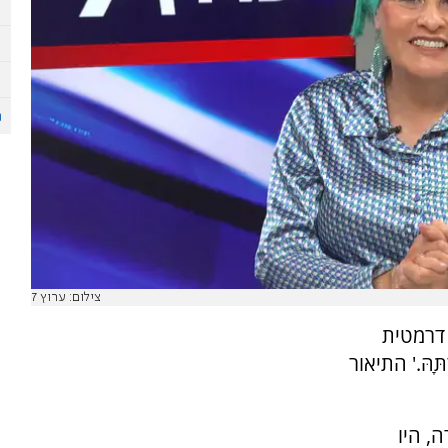
צילום: ערוץ 7
 דרמטית
דְתָּהּ.' התיאור
, היו