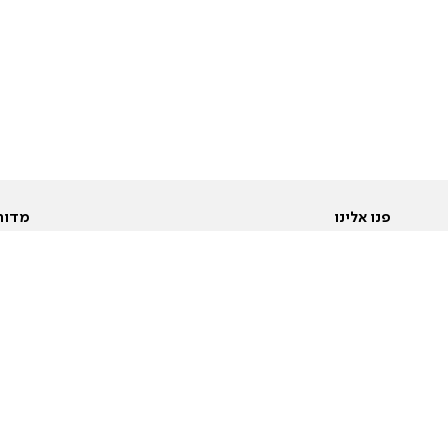
פנו אלינו
מדור
אודות
Pусский
חד
יצירת קשר
عربية
מב
פרסמו אצלנו
בי
תנאי שימוש
פו
מדיניות פרטיות
בא
הצהרת נגישות
בע
המייל האדום
מש