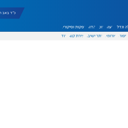
כ"ד באב תשפ"ו |
 ונדל"ן
דעות
אוכל
יהדות
הפקות וסיקורים
ספורט
פורומים
אתר ישיבה
יצירת קשר
עוד