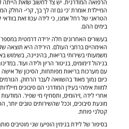
הרפואה המודרנית. יש צד לחשוב שזאת הייתה לי
המיילדת אומרת 'כי גם זה לך בן', קרי- החלק המ
הטראגי של רחל אמנו, כי לידה עכוז זאת בוודאי ל
בימים ההם.
בעשורים האחרונים חלה ירידה דרמטית במספר 
האימהיים ברחבי העולם. הירידה היא תוצאה של
משמעותי בשירותי בריאות, בהיגיינה, בשימוש בא
בניהול דימומים, בניטור הריון ולידה ועוד. במדינ
עם מערכות בריאות מפותחות, הסיכון של אישה 
כיום נמוך מאוד בהשוואה לעבר הרחוק. הגורמים
למוות אימהי בעידן המודרני הם סיבוכים מיילדותי
אחרי לידה ,זיהומים, ותסחיף מי שפיר. המודעות 
מונעת סיבוכים, וככל שהשירותים טובים יותר, הסי
קטלני פוחת.
בסיפור של לידת בנימין הופיעו שני מוטיבים סות