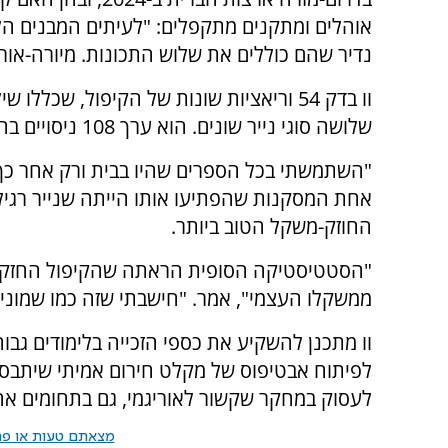
אוהלים ומתקנים מתקפלים: "לעיתים המבנים הללו
נדיר שהם כוללים את שלוש התכונות. מיורה-אורי
וו בדק 54 וריאציות שונות של הקיפול, שכללו
שלושה סוגי נייר שונים. הוא ערך 108 ניסויים בהם העמיס משקולות על כל דגם עד שקרס.
"השתמשתי בכל הספרים שהיו בבית ורק אחר כך 
אחת המסקנות שהפתיעו אותו הייתה שנייר רגיל 
החוזק-משקל הטוב ביותר.
ממשקלו העצמי", אמר. "חישבתי שזה כמו שמונית בניו יור
וו מתכנן להשקיע את כספי הזכייה בלימודים גבו
לפיתוח אבטיפוס של מקלט חירום אמיתי שיתבסס 
לעסוק במחקר שקשור לאוריגמי, גם בתחומים אח
מצאתם טעות או פרס