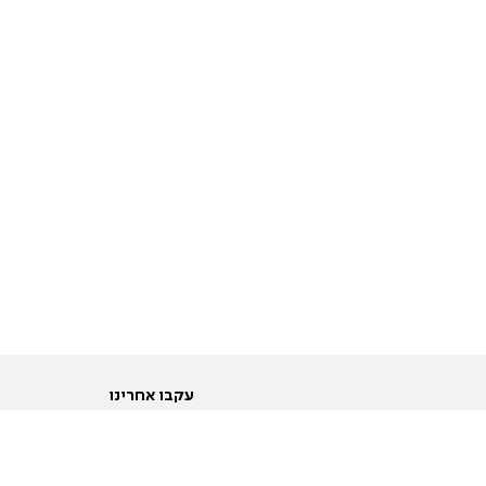
עקבו אחרינו
ות
טוויטר
ם הריון ולידה
פייסבוק