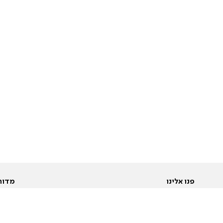
פנו אלינו
מדור
אודות
Pусский
חד
יצירת קשר
عربية
מב