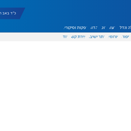
כ"ד באב תשפ"ו |
 ונדל"ן
דעות
אוכל
יהדות
הפקות וסיקורים
ספורט
פורומים
אתר ישיבה
יצירת קשר
עוד