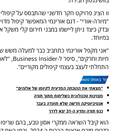
בוושינגטון הבירה.
וו הציג פרויקט חקר חדשני שהתבסס על קיפולי
"מיורה-אורי" - דגם אוריגמי המאפשר קיפול מדוי
ובדק כיצד ניתן ליישמו במבני חירום קלי משקל א
במיוחד.
"אני מקפל אוריגמי כתחביב כבר למעלה משש שנ
חיות וחרקים", סיפר ל
התחלתי לעצב בעצמי קיפולים מקוריים".
עוד באותו נושא:
"מצאתי את ההוכחה המדעית לקיומו של אלוהים"
מצוינות טכנולוגית כשליחות מתוך תורה
אנטיביוטיקה חדשה שלא תועדה בעבר
כנס תורה ומדע ה-31 יצא לדרך
הוא קיבל השראה ממקרי אסון טבע, בהם שריפות 
בדרום-מזרח ארצות הב