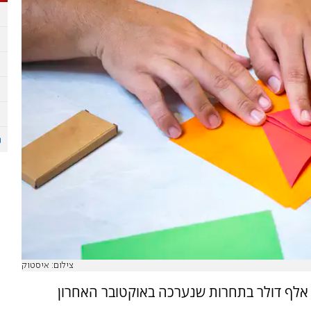
צילום: איסטוק
יילס וו, נער בן 14 מניו יורק, זכה בפרס בסך 25 אלף דולר בתחרות שנערכה באוקטובר האחרון