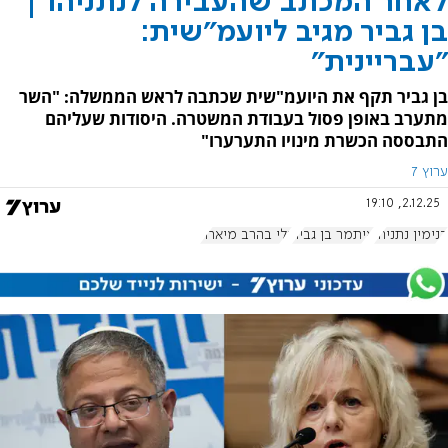
לאחר המכתב שהעבירה לנתניהו |
בן גביר מגיב ליועמ"שית:
"עבריינית"
בן גביר תקף את היועמ"שית שכתבה לראש הממשלה: "השר
מתערב באופן פסול בעבודת המשטרה. היסודות שעליהם
התבססה הכשרת מינויו התערערו"
ערוץ 7
2.12.25, 19:10
בנימין נתניהו
איתמר בן גביר
גלי בהרב מיארה