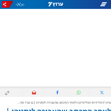
+
-
ערוץ 7
מדיניות ופוליטיקה
לאחר המכתב שהעבירה לנתניהו | בן גביר מגיב ליועמ"שית: "עבריינית"