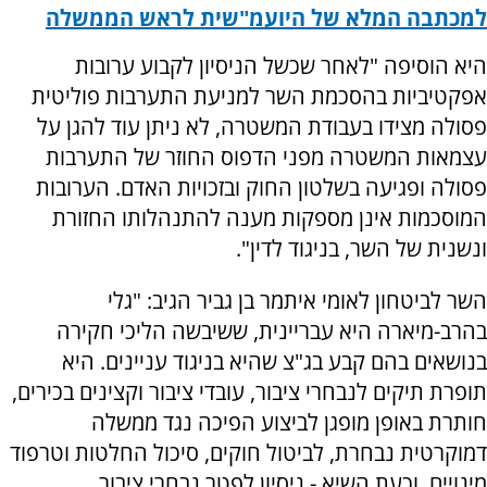
למכתבה המלא של היועמ"שית לראש הממשלה
היא הוסיפה "לאחר שכשל הניסיון לקבוע ערובות
אפקטיביות בהסכמת השר למניעת התערבות פוליטית
פסולה מצידו בעבודת המשטרה, לא ניתן עוד להגן על
עצמאות המשטרה מפני הדפוס החוזר של התערבות
פסולה ופגיעה בשלטון החוק ובזכויות האדם. הערובות
המוסכמות אינן מספקות מענה להתנהלותו החזורת
ונשנית של השר, בניגוד לדין".
השר לביטחון לאומי איתמר בן גביר הגיב: "גלי
בהרב-מיארה היא עבריינית, ששיבשה הליכי חקירה
בנושאים בהם קבע בג"צ שהיא בניגוד עניינים. היא
תופרת תיקים לנבחרי ציבור, עובדי ציבור וקצינים בכירים,
חותרת באופן מופגן לביצוע הפיכה נגד ממשלה
דמוקרטית נבחרת, לביטול חוקים, סיכול החלטות וטרפוד
מינויים, וכעת השיא - ניסיון לפטר נבחרי ציבור.