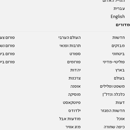
המייל האדום
עברית
English
מדורים
חדשות
העולם הערבי
פורום צע
מבזקים
תרבות ופנאי
פורום נשו
ביטחוני
ספורט
פורום בי
פוליטי-מדיני
פורומים
פורום בי
בארץ
יהדות
בעולם
צרכנות
משפט ופלילים
אופנה
כלכלה ונדל"ן
מוסיקה
דעות
פיוטקאסט
חדשות המגזר
ילדודס
אוכל
מודעות אבל
כיפה שחורה
מזג אוויר