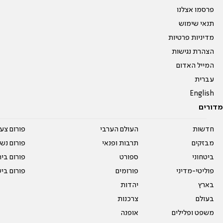
פרסמו אצלנו
תנאי שימוש
מדיניות פרטיות
הצהרת נגישות
המייל האדום
עברית
English
מדורים
חדשות
העולם הערבי
פורום צע
מבזקים
תרבות ופנאי
פורום נשו
ביטחוני
ספורט
פורום בי
פוליטי-מדיני
פורומים
פורום בי
בארץ
יהדות
בעולם
צרכנות
משפט ופלילים
אופנה