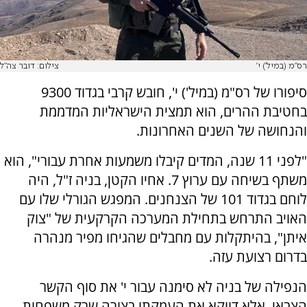
רס"מ (במיל') י'
צילום: דובר צה"ל
סיפורו של רס"מ (במיל') י', חובש קרבי בגדוד 9300
בחטיבת ההרים, הוא תמצית הישראליות המדממת
והנחושה של השנים האחרונות.
"לפני 11 שנה, המדים קיבלו משמעות אחרת עבורי", הוא
משתף בשיחה עם ערוץ 7. אחיו הקטן, בניה ז"ל, היה
לוחם בגדוד 101 של הצנחנים. המפגש הגורלי שלו עם
האויב התרחש בתחילת המערכה הקרקעית של "צוק
איתן", בהיתקלות עם מחבלים שהגיחו מפיר מנהרה
בדרום רצועת עזה.
הנפילה של בניה לא סימנה עבור י' את סוף הקשר
הצבאי, אלא דווקא את העמקתו בצורה שרק משפחות