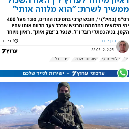
ראיון מיוחד לערוץ 7 | האח השכול
ממשיך לשרת: "הוא מלווה אותי"
רס"מ (במיל') י', חובש קרבי בחטיבת ההרים, סוגר מעל 400
ימי מילואים במלחמה ומרגיש שבכל צעד מלווה אותו אחיו
הקטן, בניה נפתלי רובל ז"ל, שנפל ב"צוק איתן". ראיון מיוחד
ניצן קידר
2 דקות
2.12.25, 22:03
צה"ל
מילואימניקים
משפחות שכולות
בניה רובל ז"ל