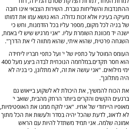
למרות הפחד, למרות הצלקת שטרם הגלידה, רוח
ההתנדבות והשליחות גוברת. השירות הצבאי אינו חובה
מעיקה בעיניו אלא זכות גדולה. הוא נושא עמו את דמותו
של בניה לכל מקום, מספר עליו בכל הזדמנות, וחש כי
ישנה יד מכוונת השומרת עליו. "אני מרגיש שיש לי באמת,
השגחה פרטית, שהוא איתי, שהוא מתווה לי את הדרך".
העומס המוטל על כתפיו של י' ועל כתפי חבריו ליחידה
הוא חסר תקדים.במלחמה הנוכחית לבדה ביצע מעל 400
ימי מילואים. "אני עושה את זה, לא מתלונן, כי בניה לא
היה מתלונן".
את הכוח להמשיך, את היכולת לא לשקוע בייאוש גם
ברגעים הקשים והקרים ביותר הרחק מהבית, שואב י'
מאופיו הייחודי של אחיו. "אני לוקח ממנו את האופטימיות,
לא לדאוג, לדעת שהכל יהיה בסדר ולעשות את הכל מתוך
אמונה שלמה. אני תמיד משתדל להיות עם הראש