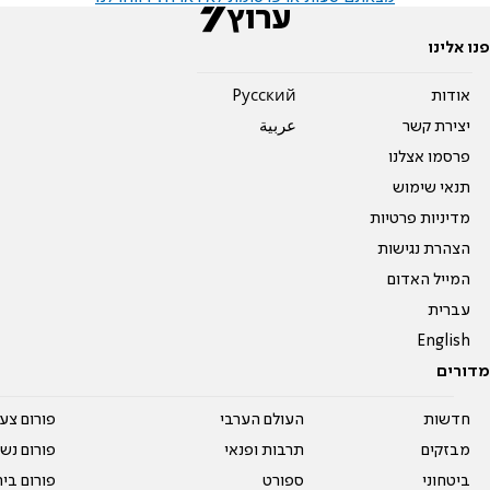
פנו אלינו
אודות
Pусский
יצירת קשר
عربية
פרסמו אצלנו
תנאי שימוש
מדיניות פרטיות
הצהרת נגישות
המייל האדום
עברית
English
מדורים
חדשות
העולם הערבי
פורום צע
מבזקים
תרבות ופנאי
פורום נשו
ביטחוני
ספורט
פורום בי