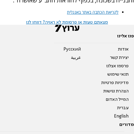
והבנייה בשכונה, בכפוף להוראות התב"ע שאושרה".
לקריאת הכתבה באתר באנגלית
מצאתם טעות או פרסומת לא ראויה? דווחו לנו
פנו אלינו
אודות
Pусский
יצירת קשר
عربية
פרסמו אצלנו
תנאי שימוש
מדיניות פרטיות
הצהרת נגישות
המייל האדום
עברית
English
מדורים