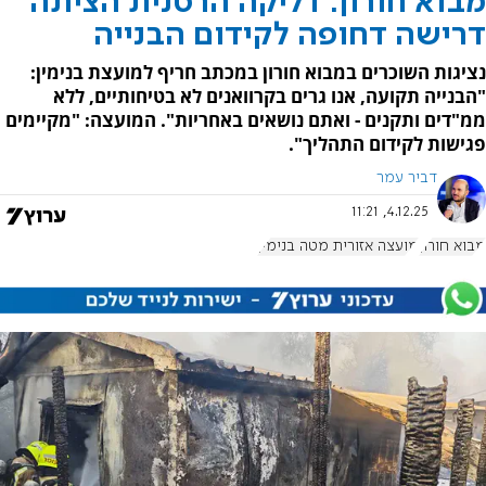
מבוא חורון: דליקה הרסנית הציתה
דרישה דחופה לקידום הבנייה
נציגות השוכרים במבוא חורון במכתב חריף למועצת בנימין:
"הבנייה תקועה, אנו גרים בקרוואנים לא בטיחותיים, ללא
ממ"דים ותקנים - ואתם נושאים באחריות". המועצה: "מקיימים
פגישות לקידום התהליך".
דביר עמר
4.12.25, 11:21
מבוא חורון
מועצה אזורית מטה בנימין