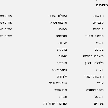
מדורים
חדשות
העולם הערבי
פורום צע
מבזקים
תרבות ופנאי
פורום נשו
ביטחוני
ספורט
פורום בי
פוליטי-מדיני
פורומים
פורום בי
בארץ
יהדות
בעולם
צרכנות
משפט ופלילים
אופנה
כלכלה ונדל"ן
מוסיקה
דעות
פיוטקאסט
חדשות המגזר
ילדודס
אוכל
מודעות אבל
כיפה שחורה
מזג אוויר
דיגיטל
תגיות
צעירים
פורום הריון ולידה