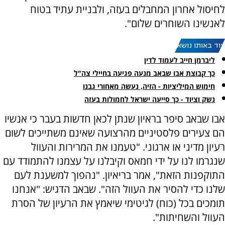
לחיסול אחרון המחבלים בעזה, ולבניית עתיד בטוח
לאנשינו השוחרים שלום".
עוד באותו נושא:
ליברמן חייב לעמוד לדין
כך קבוצת אבו שבאב מנעה פגיעה בחיילי צה"ל
חימוש המיליציות - הזיה, נעשה מאחורי גבנו
נשק וציוד - כך סייעה ישראל לחמולות בעזה
אבו שבאב סיפר בראיון שנתן לכאן חדשות בעבר כי אנשיו
הם צעירים פלסטיניים מהרצועה שאינם משתייכים לשום
רעיון מדיני או ארגוני. "טעמנו את המרירות והעוול
שנגרמו לנו על ידי חמאס וקיבלנו על עצמנו להתמודד עם
התוקפנות הזאת", אמר בריאיון. "נהפוך למשענת לעם
שלנו כדי להסיר את העוול הזה". שבאב הדגיש: "אנחנו
תומכים בכל (כוח) לגיטימי שיאמץ את הרעיון של הסרת
העוול והשחיתות".