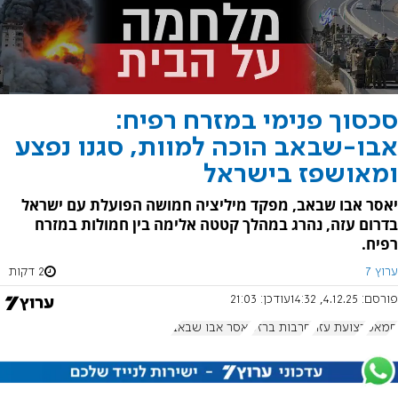
סכסוך פנימי במזרח רפיח:
אבו-שבאב הוכה למוות, סגנו נפצע
ומאושפז בישראל
יאסר אבו שבאב, מפקד מיליציה חמושה הפועלת עם ישראל
בדרום עזה, נהרג במהלך קטטה אלימה בין חמולות במזרח
רפיח.
ערוץ 7
2 דקות
פורסם:
4.12.25, 14:32
עודכן:
21:03
חמאס
רצועת עזה
חרבות ברזל
יאסר אבו שבאב