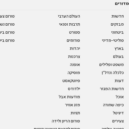
מדורים
חדשות
העולם הערבי
פורום צע
מבזקים
תרבות ופנאי
פורום נשו
ביטחוני
ספורט
פורום בי
פוליטי-מדיני
פורומים
פורום בי
בארץ
יהדות
בעולם
צרכנות
משפט ופלילים
אופנה
כלכלה ונדל"ן
מוסיקה
דעות
פיוטקאסט
חדשות המגזר
ילדודס
אוכל
מודעות אבל
כיפה שחורה
מזג אוויר
דיגיטל
תגיות
צעירים
פורום הריון ולידה