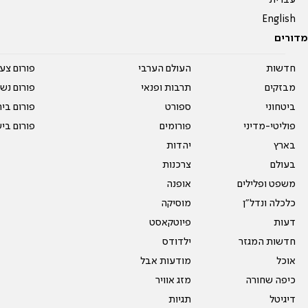
עברית
English
מדורים
חדשות
העולם הערבי
פורום צע
מבזקים
תרבות ופנאי
פורום נשו
ביטחוני
ספורט
פורום בי
פוליטי-מדיני
פורומים
פורום בי
בארץ
יהדות
בעולם
צרכנות
משפט ופלילים
אופנה
כלכלה ונדל"ן
מוסיקה
דעות
פיוטקאסט
חדשות המגזר
ילדודס
אוכל
מודעות אבל
כיפה שחורה
מזג אוויר
דיגיטל
תגיות