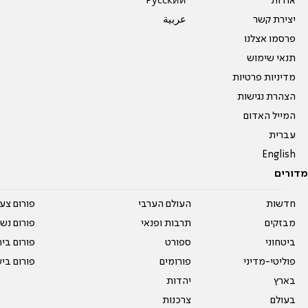
אודות
Pусский
יצירת קשר
عربية
פרסמו אצלנו
תנאי שימוש
מדיניות פרטיות
הצהרת נגישות
המייל האדום
עברית
English
מדורים
חדשות
העולם הערבי
פורום צע
מבזקים
תרבות ופנאי
פורום נשו
ביטחוני
ספורט
פורום בי
פוליטי-מדיני
פורומים
פורום בי
בארץ
יהדות
בעולם
צרכנות