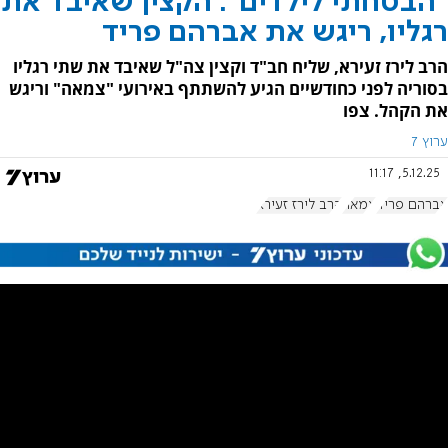
"הבטחתי לילדים": הקצין שאיבד את
רגליו, ריגש את אברהם פריד
הרב לירז זעירא, שליח חב"ד וקצין צה"ל שאיבד את שתי רגליו
בסוריה לפני כחודשיים הגיע להשתתף באירועי "צמאה" וריגש
את הקהל. צפו
ערוץ 7
5.12.25, 11:17
אברהם פריד
צמאה
הרב לירז זעירא