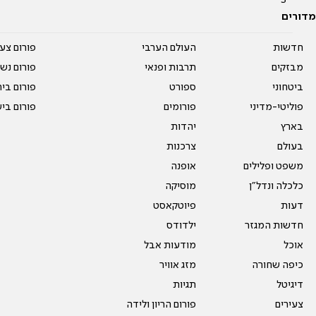
מדורים
חדשות
העולם הערבי
פורום צע
מבזקים
תרבות ופנאי
פורום נשו
ביטחוני
ספורט
פורום בי
פוליטי-מדיני
פורומים
פורום בי
בארץ
יהדות
בעולם
צרכנות
משפט ופלילים
אופנה
כלכלה ונדל"ן
מוסיקה
דעות
פיוטקאסט
חדשות המגזר
ילדודס
אוכל
מודעות אבל
כיפה שחורה
מזג אוויר
דיגיטל
תגיות
צעירים
פורום הריון ולידה