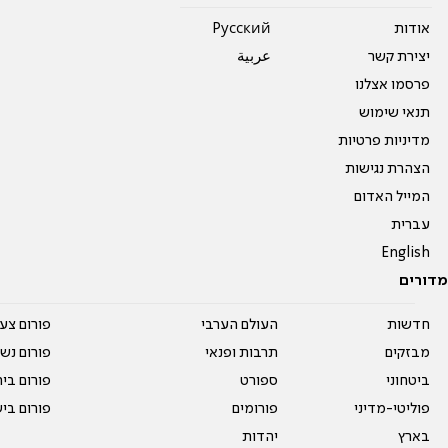
אודות
Pусский
יצירת קשר
عربية
פרסמו אצלנו
תנאי שימוש
מדיניות פרטיות
הצהרת נגישות
המייל האדום
עברית
English
מדורים
חדשות
העולם הערבי
פורום צע
מבזקים
תרבות ופנאי
פורום נשו
ביטחוני
ספורט
פורום בי
פוליטי-מדיני
פורומים
פורום בי
בארץ
יהדות