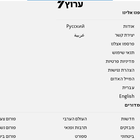
פנו אלינו
אודות
Pусский
יצירת קשר
عربية
פרסמו אצלנו
תנאי שימוש
מדיניות פרטיות
הצהרת נגישות
המייל האדום
עברית
English
מדורים
חדשות
העולם הערבי
פורום צע
מבזקים
תרבות ופנאי
פורום נשו
ביטחוני
ספורט
פורום בי