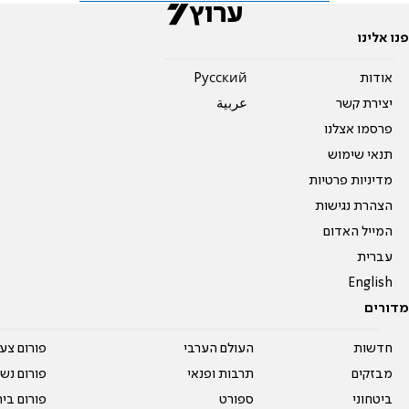
פנו אלינו
אודות
Pусский
יצירת קשר
عربية
פרסמו אצלנו
תנאי שימוש
מדיניות פרטיות
הצהרת נגישות
המייל האדום
עברית
English
מדורים
חדשות
העולם הערבי
פורום צע
מבזקים
תרבות ופנאי
פורום נשו
ביטחוני
ספורט
פורום בי