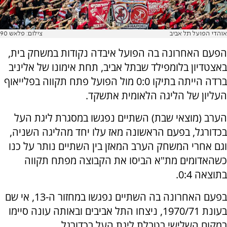
אוהדי הפועל תל אביב
צילום: פלאש 90
הפעם האחרונה בה הפועל איבדה נקודות במשחק בית,
באצטדיון בלומפילד שבתל אביב, תחת אימונו של אליניב
ברדה הייתה בתיקו 0:0 מול הפועל פתח תקווה בפלייאוף
העליון של הליגה הלאומית אתשקד.
הערב (מוצאי שבת) השתיים נפגשו במסגרת ליגת העל
בכדורגל, בפעם הראשונה מאז עלו יחד מהליגה השניה,
וגם אחרי המשחק הערב המאזן בין השתיים נותר על כנו
כשהאדומים מת"א הביסו את הקבוצה מפתח תקווה
בתוצאה 0:4.
בפעם האחרונה בה השתיים נפגשו במחזור ה-13, אי שם
בעונת 1970/71, ניצחו התל אביבים ובאותה עונה סיימו
במקום השלישי בטבלת ליגת העל בכדורגל.