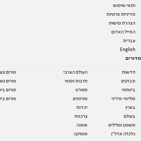
תנאי שימוש
מדיניות פרטיות
הצהרת נגישות
המייל האדום
עברית
English
מדורים
חדשות
העולם הערבי
פורום צע
מבזקים
תרבות ופנאי
פורום נשו
ביטחוני
ספורט
פורום בי
פוליטי-מדיני
פורומים
פורום בי
בארץ
יהדות
בעולם
צרכנות
משפט ופלילים
אופנה
כלכלה ונדל"ן
מוסיקה