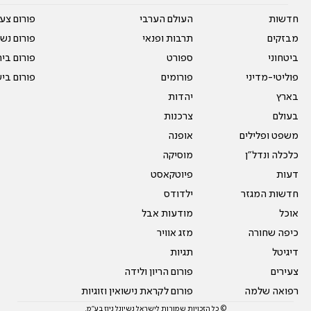
חדשות
העולם הערבי
פורום צע
מבזקים
תרבות ופנאי
פורום נשו
ביטחוני
ספורט
פורום בי
פוליטי-מדיני
פורומים
פורום בי
בארץ
יהדות
בעולם
צרכנות
משפט ופלילים
אופנה
כלכלה ונדל"ן
מוסיקה
דעות
פיוטקאסט
חדשות המגזר
ילדודס
אוכל
מודעות אבל
כיפה שחורה
מזג אוויר
דיגיטל
תגיות
צעירים
פורום הריון ולידה
רפואה שלמה
פורום לקראת נישואין וזוגיות
© כל הזכויות שמורות לישראל נשיונל ניוז בע"מ.