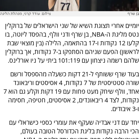
בן שרף
צילום: עודד קרני, מנהלת הליגה
יומיים אחרי תצוגת השיא של שני הישראלים של ברוקלין
נטס מליגת ה-NBA, בן שרף ודני וולף, בהפסד ליוטה, בו
קלעו 12 נקודות ו-17 בהתאמה, הלילה (בין מוצאי שבת
לראשון) הפעם שניהם הסתפקו ב-7 נקודות, אך ברוקלין
שלהם רשמה ניצחון עם 101:119 ביתי על ניו אורלינס.
בעוד שרף ששותף ל-21 דקות כשעלה מהספסל ורשם
שורה סטטיסטית של 7 נקודות, 4 אסיסטים וריבאונד
אחד, וולף שיחק מעט פחות עם 19 דקות וקלע גם הוא 7
נקודות, לצד 4 ריבאונדים, 2 אסיסטים, חטיפה, חסימה
ו-3 איבודים.
יחד עם דני אבדיה שעקף את עומרי כספי כישראלי עם
הכי הרבה נקודות בליגת הכדורסל הטובה בעולם,