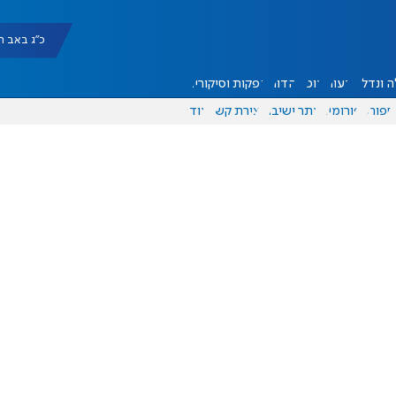
כ"ג באב תשפ"ו |
 ונדל"ן
דעות
אוכל
יהדות
הפקות וסיקורים
ספורט
פורומים
אתר ישיבה
יצירת קשר
עוד