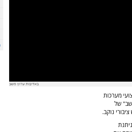
באדיבות ערוץ משב
צועי מערכות
שב" של
יבורי נוקב.
ניתנת