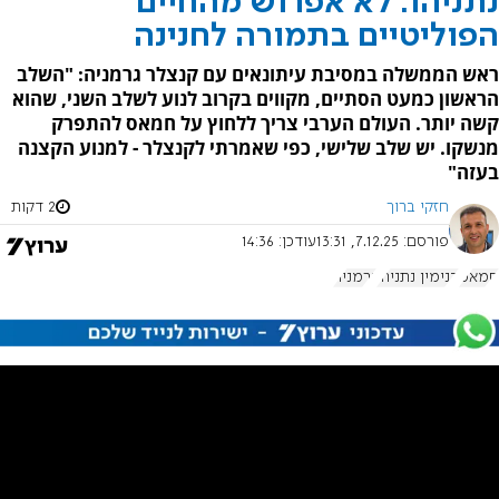
נתניהו: לא אפרוש מהחיים
הפוליטיים בתמורה לחנינה
ראש הממשלה במסיבת עיתונאים עם קנצלר גרמניה: "השלב
הראשון כמעט הסתיים, מקווים בקרוב לנוע לשלב השני, שהוא
קשה יותר. העולם הערבי צריך ללחוץ על חמאס להתפרק
מנשקו. יש שלב שלישי, כפי שאמרתי לקנצלר - למנוע הקצנה
בעזה"
חזקי ברוך
2 דקות
פורסם:
7.12.25, 13:31
עודכן:
14:36
חמאס
בנימין נתניהו
גרמניה