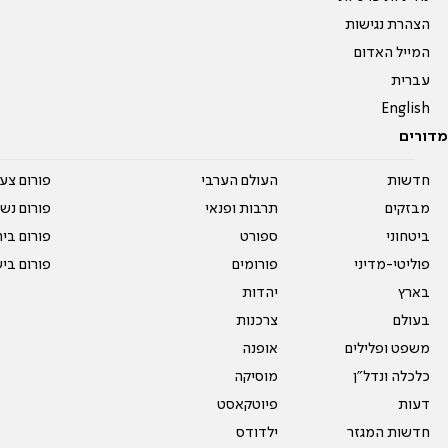
הצהרת נגישות
המייל האדום
עברית
English
מדורים
חדשות
העולם הערבי
פורום צע
מבזקים
תרבות ופנאי
פורום נשו
ביטחוני
ספורט
פורום בי
פוליטי-מדיני
פורומים
פורום בי
בארץ
יהדות
בעולם
צרכנות
משפט ופלילים
אופנה
כלכלה ונדל"ן
מוסיקה
דעות
פיוטקאסט
חדשות המגזר
ילדודס