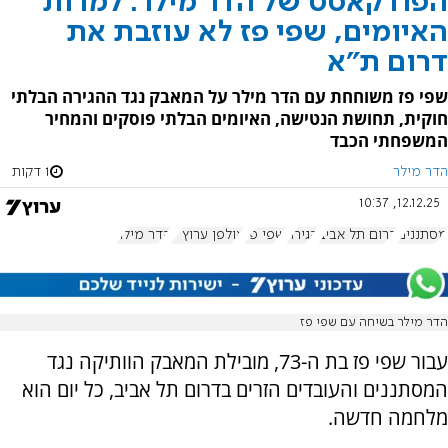
הפודקאסט של הדר מילר: למרות
האיומים, שפי פז לא עוזבת את
דרום ת"א
שפי פז משוחחת עם הדר מילר על המאבק נגד ההגירה הבלתי
חוקית, תחושת הנטישה, האיומים הבלתי פוסקים והמחיר
המשפחתי הכבד
הדר מילר
1 דקות
12.12.25, 10:37
מסתננים
דרום תל אביב
הגירה
שפי פז
אולפן ערוץ 7
הדר מילר
הדר מילר בשיחה עם שפי פז
עבור שפי פז בת ה-73, מובילת המאבק הוותיקה נגד
המסתננים והעובדים הזרים בדרום תל אביב, כל יום הוא
מלחמה חדשה.