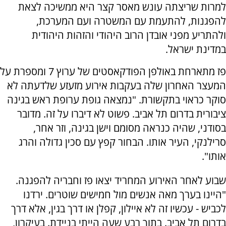
למרות שריצתה עונש מאסר קצר היא ממשיכה לצאת
להפגנות, להתעמת עם המשטרה ועם המערכת,
ולהתריע מפני אובדן הרוב היהודי והזהות היהודית
במדינת ישראל.
פז מתארחת באולפן הפודקאסטים של ערוץ 7 ומספרת על
המעצר האחרון שלה בעקבות אירוע מזעזע שלדעתה לא
סוקר כראוי בתקשורת. "נמצאה גופת ערופת ראש בגינה
ציבורית בדרום תל אביב. פשוט לא דיברו על זה. מדובר
בסודני, שהיה כנראה מסומם וישן בגינה, וזר אחר,
סרילנקי, העיר אותו. הבחור קפץ עם סכין גדולה והרג
אותו".
שבוע לאחר האירוע המחריד יצאו פז וחבריה להפגנה.
"היינו בערך מאה אנשים מול חמישים שוטרים. ירדנו
לכביש - עכשיו זה לא איילון, קפלן או דרך בגין, אלא דרך
בדרום תל אביב. בתוך רבע שעה הייתי בניידת. בעיקרון,