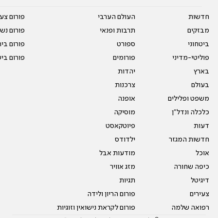
חדשות
העולם הערבי
פורום צע
מבזקים
תרבות ופנאי
פורום נשו
ביטחוני
ספורט
פורום בי
פוליטי-מדיני
פורומים
פורום בי
בארץ
יהדות
בעולם
צרכנות
משפט ופלילים
אופנה
כלכלה ונדל"ן
מוסיקה
דעות
פיוטקאסט
חדשות המגזר
ילדודס
אוכל
מודעות אבל
כיפה שחורה
מזג אוויר
דיגיטל
תגיות
צעירים
פורום הריון ולידה
רפואה שלמה
פורום לקראת נישואין וזוגיות