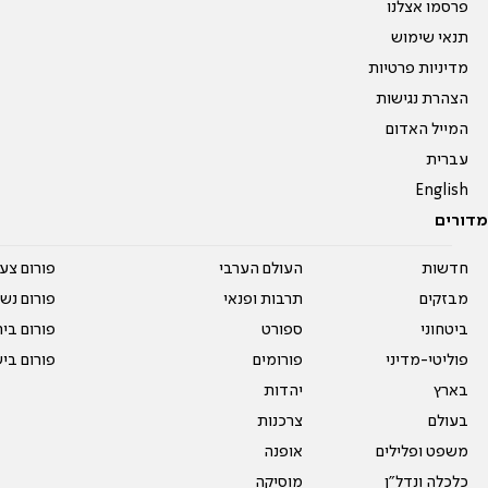
פרסמו אצלנו
תנאי שימוש
מדיניות פרטיות
הצהרת נגישות
המייל האדום
עברית
English
מדורים
חדשות
העולם הערבי
פורום צע
מבזקים
תרבות ופנאי
פורום נשו
ביטחוני
ספורט
פורום בי
פוליטי-מדיני
פורומים
פורום בי
בארץ
יהדות
בעולם
צרכנות
משפט ופלילים
אופנה
כלכלה ונדל"ן
מוסיקה