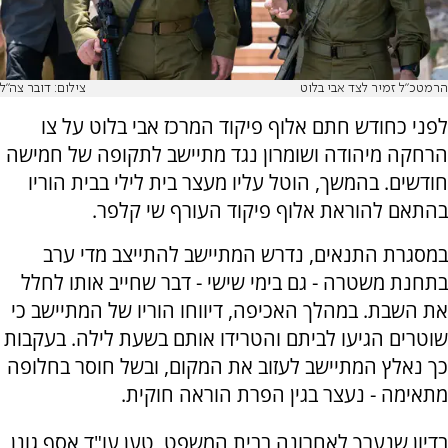
הרמטכ"ל זמיר לצד אבי בלוט
צילום: דובר צה"ל
לפני כחודש חתם אלוף פיקוד המרכז אבי בלוט על צו
הרחקה מיהודה ושומרון נגד מתיישב לתקופה של חמישה
חודשים. בהמשך, הוטל עליו מעצר בית לילי בבית הוריו
בהתאם להוראת אלוף פיקוד העורף שי קלפר.
במסגרת התנאים, נדרש המתיישב להתייצב מדי ערב
בתחנת משטרה - גם בימי שישי - דבר שחייב אותו לחלל
את השבת. במהלך האכיפה, דיווחו הוריו של המתיישב כי
שוטרים הגיעו לביתם והטרידו אותם בשעת לילה. בעקבות
כך נאלץ המתיישב לעזוב את המקום, ובשל חוסר בחלופה
מתאימה - נעצר בגין הפרת הוראה חוקית.
בדיון שנערך לאחרונה בבית המשפט, טען עו"ד אסף גונן