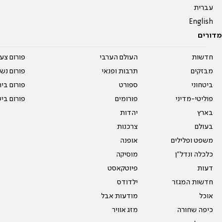
עברית
English
מדורים
חדשות
העולם הערבי
פורום צע
מבזקים
תרבות ופנאי
פורום נשו
ביטחוני
ספורט
פורום בי
פוליטי-מדיני
פורומים
פורום בי
בארץ
יהדות
בעולם
צרכנות
משפט ופלילים
אופנה
כלכלה ונדל"ן
מוסיקה
דעות
פיוטקאסט
חדשות המגזר
ילדודס
אוכל
מודעות אבל
כיפה שחורה
מזג אוויר