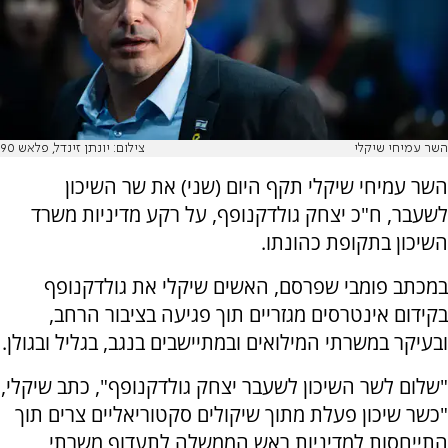
השר עמיחי שיקלי
צילום: יונתן זינדל, פלאש 90
השר עמיחי שיקלי תקף היום (שני) את שר השיכון
לשעבר, ח"כ יצחק גולדקנופף, על רקע מדיניות משרד
השיכון בתקופת כהונתו.
במכתב פומבי שפרסם, האשים שיקלי את גולדקנופף
בקידום אינטרסים מגזריים תוך פגיעה בציבור הרחב,
ובעיקר במשרתי המילואים ובמתיישבים בנגב, בגליל ובגולן.
"שלום לשר השיכון לשעבר יצחק גולדקנופף", כתב שיקלי,
"כשר שיכון פעלת מתוך שיקולים סקטוריאליים צרים תוך
התייחסות למדיניות ראש הממשלה לתעדוף משרתי