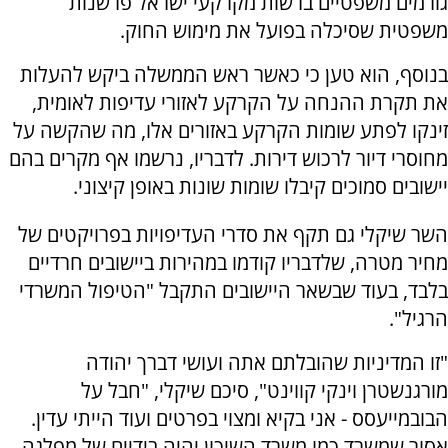
גורמים משפטיים ברשות מקרקעי ישראל פרשנות
משפטית שסיכלה בפועל את מימוש החוק.
בנוסף, הוא טען כי כאשר ראש הממשלה ביקש להעלות
את תקרת ההנחה על הקרקע לאזורי עדיפות לאומית,
זינקו לפתע שומות הקרקע באזורים אלו, מה שהקשה על
מחוסרי דיור לרכוש דירות. לדבריו, נרשמו אף מקרים בהם
יישובים סמוכים קיבלו שומות שונות באופן קיצוני.
השר שיקלי גם תקף את סדרי העדיפויות בפרויקטים של
מחיר מטרה, שלדבריו קודמו במהירות ביישובים חרדיים
בלבד, בעוד שבשאר היישובים התקבל "הטיפול המשרדי
הרגיל".
"זו המדיניות שהובלתם אתה ועושי דברך יהודה
מורגנשטרן וינקי קווינט", סיכם שיקלי, "חבל על
הבובמייעסס - אני בקיא ומצוי בפרטים ועוד הייתי עדין.
אסור שמשרד כמו משרד השיכון יהיה בידיים של מפלגה