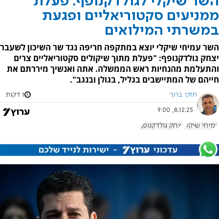
השר שיקלי לגולדקנופף: פעלת
ממניעים סקטוריאליים ופגעת
במשרתי המילואים
השר עמיחי שיקלי יוצא במתקפה חריפה נגד שר השיכון לשעבר
יצחק גולדקנופף: "פעלת מתוך שיקולים סקטוריאליים צרים
והתעלמת מהנחיות ראש הממשלה. אתה ואנשיך מיררתם את
חייהם של המתיישבים בגליל, בגולן ובנגב".
חזקי ברוך
1 דקות
8.12.25, 9:00
עמיחי שיקלי
יצחק גולדקנופף