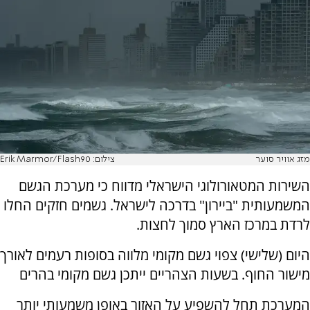
מזג אוויר סוער
צילום: Erik Marmor/Flash90
השירות המטאורולוגי הישראלי מדווח כי מערכת הגשם
המשמעותית "ביירון" בדרכה לישראל. גשמים חזקים החלו
לרדת במרכז הארץ סמוך לחצות.
היום (שלישי) צפוי גשם מקומי מלווה בסופות רעמים לאורך
מישור החוף. בשעות הצהריים ייתכן גשם מקומי בהרים
המערכת תחל להשפיע על האזור באופן משמעותי יותר