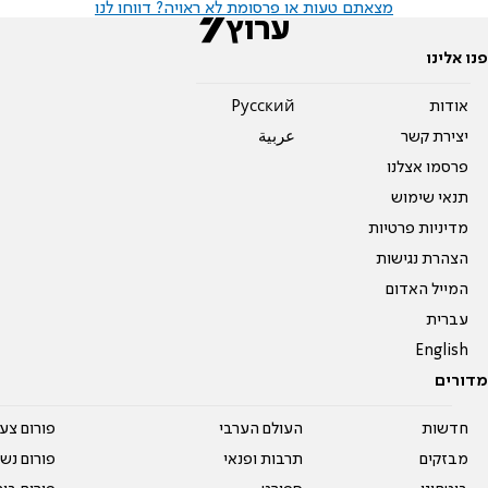
מצאתם טעות או פרסומת לא ראויה? דווחו לנו
פנו אלינו
אודות
Pусский
יצירת קשר
عربية
פרסמו אצלנו
תנאי שימוש
מדיניות פרטיות
הצהרת נגישות
המייל האדום
עברית
English
מדורים
חדשות
העולם הערבי
פורום צע
מבזקים
תרבות ופנאי
פורום נשו