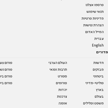
פרסמו אצלנו
תנאי שימוש
מדיניות פרטיות
הצהרת נגישות
המייל האדום
עברית
English
מדורים
חדשות
העולם הערבי
פורום צע
מבזקים
תרבות ופנאי
פורום נשו
ביטחוני
ספורט
פורום בי
פוליטי-מדיני
פורומים
פורום בי
בארץ
יהדות
בעולם
צרכנות
משפט ופלילים
אופנה