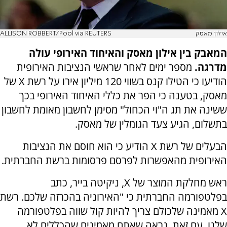
אילון מאסק
ALLISON ROBBERT/Pool via REUTERS
המאבק בין אילון מאסק והאיחוד האירופי עולה
מדרגה.
מספר ימים לאחר שראשי הנציבות האירופית
הודיעו כי הטילו קנס בשווי 120 מיליון אירו על רשת
X
של
מאסק, בטענה כי הפר את כללי האיחוד האירופי בכך
ששינה את תג ה"וי הכחול" מסימן לחשבון מאומת לחשבון
בתשלום, הגיע צעד הגומלין של מאסק.
הבעלים של רשת
X
הודיע כי הוא חוסם את הנציבות
האירופית מהאפשרות לפרסם פרסומות ברשת החברתית.
ראש מחלקת המוצר של
X
, ניקיטה בייר, כתב
בפלטפורמה החברתית כי "האירוניה בהכרזה שלכם. רשת
X
מאמינה שלכולם צריך להיות קול שווה בפלטפורמה
שלנו. עם זאת, נראה שאתם מאמינים שהכללים לא