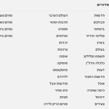
מדורים
חדשות
העולם הערבי
פורום צע
מבזקים
תרבות ופנאי
פורום נשו
ביטחוני
ספורט
פורום בי
פוליטי-מדיני
פורומים
פורום בי
בארץ
יהדות
בעולם
צרכנות
משפט ופלילים
אופנה
כלכלה ונדל"ן
מוסיקה
דעות
פיוטקאסט
חדשות המגזר
ילדודס
אוכל
מודעות אבל
כיפה שחורה
מזג אוויר
דיגיטל
תגיות
צעירים
פורום הריון ולידה