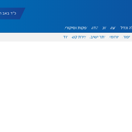
כ"ד באב תשפ"ו |
 ונדל"ן
דעות
אוכל
יהדות
הפקות וסיקורים
ספורט
פורומים
אתר ישיבה
יצירת קשר
עוד