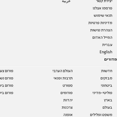
יצירת קשר
عربية
פרסמו אצלנו
תנאי שימוש
מדיניות פרטיות
הצהרת נגישות
המייל האדום
עברית
English
מדורים
חדשות
העולם הערבי
פורום צע
מבזקים
תרבות ופנאי
פורום נשו
ביטחוני
ספורט
פורום בי
פוליטי-מדיני
פורומים
פורום בי
בארץ
יהדות
בעולם
צרכנות
משפט ופלילים
אופנה