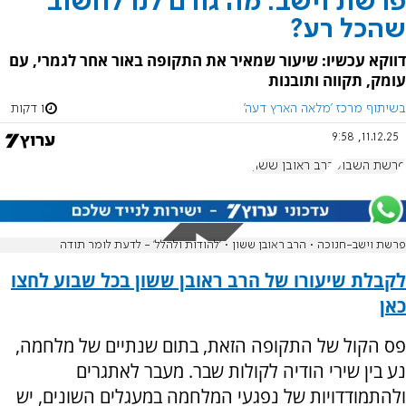
פרשת וישב: מה גורם לנו לחשוב
שהכל רע?
דווקא עכשיו: שיעור שמאיר את התקופה באור אחר לגמרי, עם
עומק, תקווה ותובנות
בשיתוף מרכז 'מלאה הארץ דעה'
1 דקות
11.12.25, 9:58
פרשת השבוע
הרב ראובן ששון
פרשת וישב-חנוכה • הרב ראובן ששון • 'להודות ולהלל' - לדעת לומר תודה
לקבלת שיעורו של הרב ראובן ששון בכל שבוע לחצו
כאן
פס הקול של התקופה הזאת, בתום שנתיים של מלחמה,
נע בין שירי הודיה לקולות שבר. מעבר לאתגרים
ולהתמודדויות של נפגעי המלחמה במעגלים השונים, יש