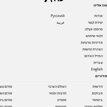
פנו אלינו
אודות
Pусский
יצירת קשר
عربية
פרסמו אצלנו
תנאי שימוש
מדיניות פרטיות
הצהרת נגישות
המייל האדום
עברית
English
מדורים
חדשות
העולם הערבי
פורום צע
מבזקים
תרבות ופנאי
פורום נשו
ביטחוני
ספורט
פורום בי
פוליטי-מדיני
פורומים
פורום בי