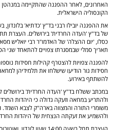
האחרונים, לאחר ההפגנה שהתקיימה במנהטן מ
הקונסוליה הישראלית.
את ההפגנה יובילו רבני בד"ץ 'כדתיא' בלונדון, ב
של בד"ץ 'העדה החרדית' בירושלים. העצרת תתק
כסלו, 'יום ההצלה' של האדמו"ר רבי יואליש מסאט
תאריך סמלי שבמסגרתו צפויים להתאחד שני הפ
להפגנה צפויות להצטרף קהילות חסידות נוספות, בי
חסידות גור הודיעו שישלחו את תלמידיהן למחאה
להשתתף באירוע.
במכתב ששלח בד"ץ 'העדה החרדית' בירושלים למ
ולהתריע במחאה וזעקה גדולה כי היהדות החרדי
משומרי התורה והמצווה בארה"ק לצבא השמד. וד
ולהשמיע את זעקתה הנצחית של היהדות החרדי
העצרת תחל בשעה 14:00 שעון