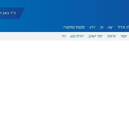
כ"ד באב תשפ"ו |
 ונדל"ן
דעות
אוכל
יהדות
הפקות וסיקורים
ספורט
פורומים
אתר ישיבה
יצירת קשר
עוד