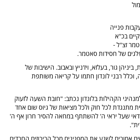
ול
עקבות פנייה
יים בכ"א
מר זצ"ל -
לגים של חסידות סאטמר.
ניהן גור, בעלזא, ויז'ניץ ובאבוב. הישיבות של
, וכלל רבני לונדון חתמו על קריאה משותפת
נהיגי הקהילות בלונדון נכתב: "חובת השעה לזעוק
ת מתנגדת לכל חוק ולכל מציאות של גיוס שום אחד
אי שעל יראי ה' להשתתף במחאה להסיר חרון אף ה'
ת".
 לונדון, ואוטובוסים אמורים לשנע את המפגינים מכל הריכוזים החרדים