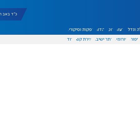
כ"ד באב תשפ"ו |
 ונדל"ן
דעות
אוכל
יהדות
הפקות וסיקורים
ספורט
פורומים
אתר ישיבה
יצירת קשר
עוד