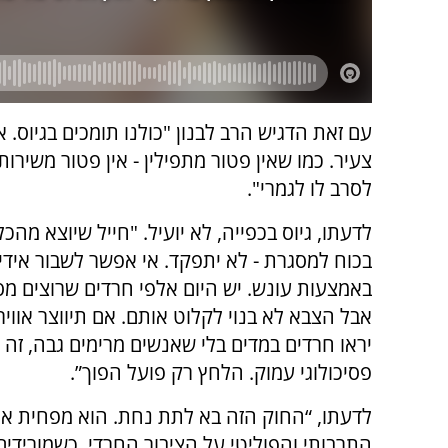
עם זאת הדגיש הרב לבנון "כולנו תומכים בגיוס. אי
צעיר. כמו שאין פטור מתפילין - אין פטור משירו
לסרב לו לגמרי".
לדעתו, גיוס בכפייה, לא יועיל. "חייל שיוצא מהכ
בכוח למסגרת - לא יתפקד. אי אפשר לשבור אידיא
באמצעות עונש. יש היום אלפי חרדים שרוצים מסל
אבל הצבא לא בנוי לקלוט אותם. אם תיווצר אווי
יראו חרדים במדים בלי שאנשים מרימים גבה, זה י
פסיכולוגי עמוק. הלחץ רק פועל הפוך”.
לדעתו, “החוק הזה בא לתת נחת. הוא מפחית א
התרבותי והפוליטי על הציבור החרדי. כשמורידים