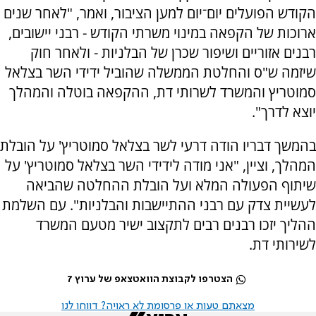
הקודש הפועלים יום־יום למען הציבור, ואמר, "לאחר שנים
ארוכות של הקפאה במינוי משרתי הקודש - רבני יישובים,
רבנים אזוריים ושיפור שכרן של הבלניות - ולאחר חוק
שיזמה ש"ס והחלטת הממשלה שהוביל ידידי השר בצלאל
סמוטריץ והמשרד לשרותי דת, ההקפאה בוטלה והמהלך
יוצא לדרך".
בהמשך דבריו הודה דרעי לשר בצלאל סמוטריץ' על הובלת
המהלך, וציין, "אני מודה לידידי השר בצלאל סמוטריץ' על
שיתוף הפעולה המלא ועל הובלת ההחלטה שהביאה
לעשיית צדק עם רבני ההתיישבות והבלניות". עם השלמת
ההליך יזכו רבנים רבים לתקצוב ישיר מטעם המשרד
לשירותי דת.
הצטרפו לקבוצת הוואטצאפ של ערוץ 7
מצאתם טעות או פרסומת לא ראויה? דווחו לנו