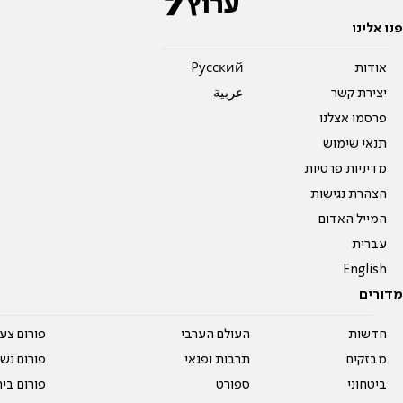
פנו אלינו
אודות
Pусский
יצירת קשר
عربية
פרסמו אצלנו
תנאי שימוש
מדיניות פרטיות
הצהרת נגישות
המייל האדום
עברית
English
מדורים
חדשות
העולם הערבי
פורום צע
מבזקים
תרבות ופנאי
פורום נשו
ביטחוני
ספורט
פורום בי