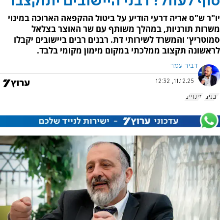
סוף לעוול? רבני היישובים יתוקצבו
יו"ר ש"ס אריה דרעי הודיע על ביטול ההקפאה הארוכה במינוי
משרות תורניות, במהלך משותף עם שר האוצר בצלאל
סמוטריץ' והמשרד לשירותי דת. רבנים רבים ביישובים יקבלו
לראשונה תקצוב ממלכתי במקום מימון מקומי בלבד.
דביר עמר
11.12.25, 12:32
רבנים
מינויים