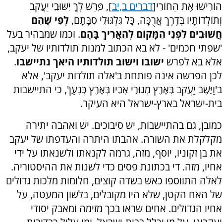
הוֹרִישׁוּ אֶת הַחוֹרִי[
דברים ב,יב
], פֵּרַשׁ לְךָ יִשּׁוּבֵי יַעֲקֹב
וְתוֹלְדוֹתָיו בְּדֶרֶךְ אֲרֻכָּה, כָּל גִּלְגּוּלֵי סִבָּתָם,
לְפִי שֶׁהֵם
חֲשׁוּבִים לִפְנֵי הַמָּקוֹם לְהַאֲרִיךְ בָּהֶם
.
וכמו שמבהיר בעל
'שפתי חכמים' - לא בא הכתוב למנות תולדותיו של יעקב,
אלא בא לפרש
ישובו וישוב תולדותיו היאך נתיישבו
.
לכן הפרשה אינה פותחת ב'אלה תולדות יעקב', אלא
ב'וַיֵּשֶׁב יַעֲקֹב בְּאֶרֶץ מְגוּרֵי אָבִיו בְּאֶרֶץ כְּנָעַן', כי התיישבות
בית-ישראל בארץ-ישראל היא העיקר.
כמובן, גם בהתיישבות, יש סיבוכים. יש ואהבה יתירה
מקלקלת את השורה. אהבתו היתרה והעדפתו של יעקב
את בן זקוניו, יוסף, מזה, גרמה לקנאתו ולשנאתו על ידי
אחיו, מזה. די בכתונת פסים כדי לשנות את ההיסטוריה.
לאלה התווספו כאש בשדה קוצים, חלומות מלכות גדולים
של האח הקטן, שלא היו מקובלים, בלשון המעטה, על
אחיו הגדולים. אחים שראו בכך מזימה ומאבק יסודי