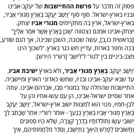
פסוק זה מדבר על
פרשת ההתיישבות
של יעקב-אבינו
ובניו בארץ-ישראל. סוף סוף 'וַיֵּשֶׁב יַעֲקֹב בְּאֶרֶץ מְגוּרֵי אָבִיו',
בארץ-ישראל, ארץ בה מתקיימים
מגורי אביו
יצחק.
יצחק-אבינו אמנם נצטווה 'שְׁכֹן בָּאָרֶץ אֲשֶׁר אֹמַר אֵלֶיךָ'
[בראשית כו,ב], עשה שכונה, השכן שכינה, אך הגם שזרע,
בנה וחפר בארות, עדיין חש כגר בארץ. 'לשכון' הינו
מצב-ביניים בין 'לגור' ל'לישב' [רש"ר הירש].
'וַיֵּשֶׁב יַעֲקֹב
בְּאֶרֶץ מְגוּרֵי אָבִיו',
ולא בארץ
ישיבת אביו
,
עד שבא יעקב-אבינו ובניו, שחשו כאדוני הארץ ומיישביה.
התיישבות שהחלה עוד במגורי סבו, אברהם-אבינו. עתה
אחר שסיים ישראל-אבינו, הן עם עשו-אחיו והן על
לבן-חמיו, פנוי הוא למצוות ישוב ארץ-ישראל. 'וַיֵּשֶׁב יַעֲקֹב
בְּאֶרֶץ מְגוּרֵי אָבִיו בְּאֶרֶץ כְּנָעַן' - אומר רש"י: אַחַר שֶׁכָּתַב לְךָ
יִשּׁוּבֵי עֵשָׂו וְתוֹלְדוֹתָיו בְּדֶרֶךְ קְצָרָה, שֶׁלֹּא הָיוּ סְפוּנִים
וַחֲשׁוּבִים לְפָרֵשׁ הֵיאַךְ נִתְיַשְּׁבוּ, וְסֵדֶר מִלְחֲמוֹתֵיהֶם, אֵיךְ