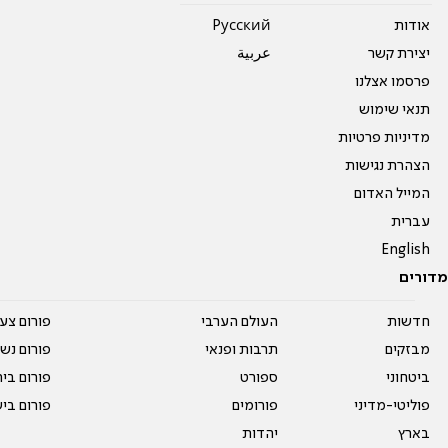
אודות
Pусский
יצירת קשר
عربية
פרסמו אצלנו
תנאי שימוש
מדיניות פרטיות
הצהרת נגישות
המייל האדום
עברית
English
מדורים
חדשות
העולם הערבי
פורום צע
מבזקים
תרבות ופנאי
פורום נשו
ביטחוני
ספורט
פורום בי
פוליטי-מדיני
פורומים
פורום בי
בארץ
יהדות