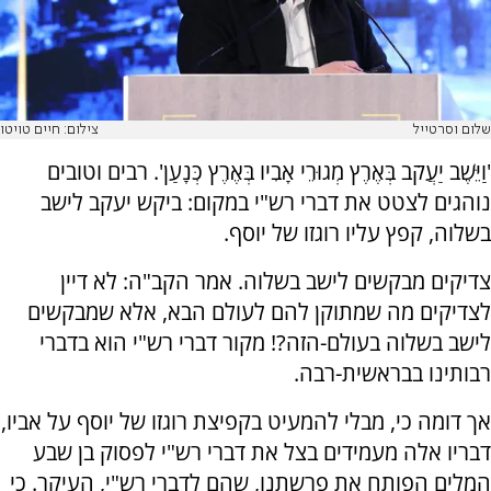
שלום וסרטייל
צילום: חיים טויטו
'וַיֵּשֶׁב יַעֲקֹב בְּאֶרֶץ מְגוּרֵי אָבִיו בְּאֶרֶץ כְּנָעַן'. רבים וטובים
נוהגים לצטט את דברי רש"י במקום: ביקש יעקב לישב
בשלוה, קפץ עליו רוגזו של יוסף.
צדיקים מבקשים לישב בשלוה. אמר הקב"ה: לא דיין
לצדיקים מה שמתוקן להם לעולם הבא, אלא שמבקשים
לישב בשלוה בעולם-הזה?! מקור דברי רש"י הוא בדברי
רבותינו בבראשית-רבה.
אך דומה כי, מבלי להמעיט בקפיצת רוגזו של יוסף על אביו,
דבריו אלה מעמידים בצל את דברי רש"י לפסוק בן שבע
המלים הפותח את פרשתנו, שהם לדברי רש"י, העיקר. כי