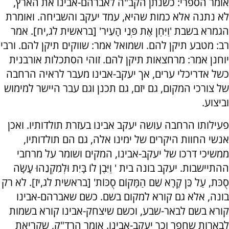
אומר הספרי: כשנתן הקב"ה לאברהם-אבינו את הארץ,
לא נתנה אלא כמות שהיא, עמד יעקב והשביחה. ואומרת
הגמרא בשבת 'וַיִּחַן אֶת פְּנֵי הָעִיר' [בראשית לג,יח]
.
אמר
רב: מטבע תיקן להם. ושמואל אמר: שווקים תיקן להם. ורבי
יוחנן אמר: מרחצאות תיקן להם. זוהי הסתכלות אורבנית
כשל אדריכלי ערים, אך יעקב-אבינו מעבר לראיה הרחבה
של צורכי המקום, גם יזם, גם תכנן וגם עבר היישר למימוש
וביצוע.
פעילותו הרחבה עושה יעקב אבינו בעזרת תולדותיו. ואכן
אנשי החוות היקרים של ימינו אלה, גם הם תולדותיו,
ממשיכי דרכו של יעקב-אבינו, המקים ושומר על מרחבי
ההתיישבות. יעקב בונה בית '
וַיִּבֶן לוֹ בָּיִת וּלְמִקְנֵהוּ עָשָׂה
סֻכֹּת, עַל כֵּן קָרָא שֵׁם הַמָּקוֹם סֻכּוֹת' [בראשית לג,יז]. לא רק
בונה, אלא גם קורא למקום בשם. כשם שאברהם-אבינו
קורא בשם לבאר-שבע, וכשם שיצחק-אבינו קורא בשמות
לבארות שחפר וכך יעקב-אבינו. אומר הרד"ק, שקריאת