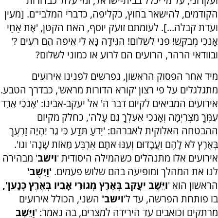
ועקרוני, על מי יכלל בבית-ישראל, ומי עלול כבדורות
הקודמים, להישאר בחוץ, כקליפה, כדברי המלבי"ם. [מעין
ועדת קבלה...]. לעומתם זועק יוסף, האח הקטן, 'אֶת אַחַי
אָנֹכִי מְבַקֵּשׁ! פני לשלום! הַגִּידָה נָּא לִי אֵיפֹה הֵם רֹעִים
?
'
ובוודאי הרהר, הרועים הם לרוע או כמוני לשלום?
מיד אחר הפסוק הראשון, נפרשים לפנינו אירועים
מתגלגלים על פי רצון 'קורא הדורות מראש', כבדרך הטבע.
אירועים המביאים לקיום דבר ה' אל יעקב-אבינו: 'אָנֹכִי אֵרֵד
עִמְּךָ מִצְרַיְמָה וְאָנֹכִי אַעַלְךָ גַם עָלֹה', כחלק מקיום
ההבטחה האלוקית לאברהם: 'יָדֹעַ תֵּדַע כִּי גֵר יִהְיֶה זַרְעֲךָ
בְּאֶרֶץ לֹא לָהֶם וַעֲבָדוּם וְעִנּוּ אֹתָם אַרְבַּע מֵאוֹת שָׁנָה' וגו'.
אירועים אלו מתנהלים כשהמילה היסודית '
וישב
' מבהירה
לנו את המהלך ומופיעה בהם שלוש פעמים.
'וַיֵּשֶׁב'
הראשון הוא '
וַיֵּשֶׁב יַעֲקֹב בְּאֶרֶץ מְגוּרֵי אָבִיו בְּאֶרֶץ כְּנָעַן',
בו פותחת הפרשה, עד ל'
וישב'
השני, הכולל אירועים
מרתקים וכואבים עד הירידה למצרים, בה נאמר: '
וַיֵּשֶׁב