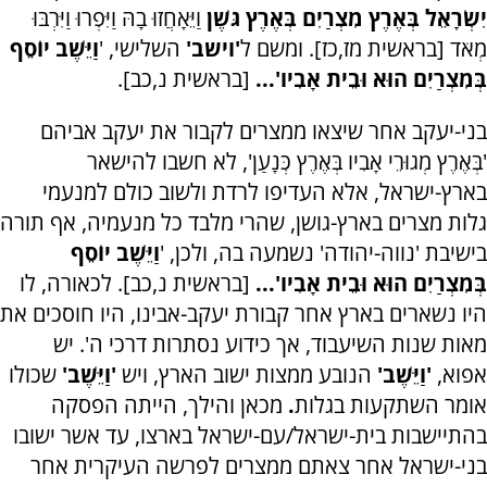
יִשְׂרָאֵל בְּאֶרֶץ מִצְרַיִם בְּאֶרֶץ גֹּשֶׁן
וַיֵּאָחֲזוּ בָהּ וַיִּפְרוּ וַיִּרְבּוּ
מְאֹד
[בראשית מז,כז]. ומשם ל
'וישב'
השלישי, '
וַיֵּשֶׁב יוֹסֵף
בְּמִצְרַיִם הוּא וּבֵית אָבִיו'...
[בראשית נ,כב].
בני-יעקב אחר שיצאו ממצרים לקבור את יעקב אביהם
'בְּאֶרֶץ מְגוּרֵי אָבִיו בְּאֶרֶץ כְּנָעַן', לא חשבו להישאר
בארץ-ישראל, אלא העדיפו לרדת ולשוב כולם למנעמי
גלות מצרים בארץ-גושן, שהרי מלבד כל מנעמיה, אף תורה
בישיבת 'נווה-יהודה' נשמעה בה, ולכן, '
וַיֵּשֶׁב יוֹסֵף
בְּמִצְרַיִם הוּא וּבֵית אָבִיו'...
[בראשית נ,כב]. לכאורה, לו
היו נשארים בארץ אחר קבורת יעקב-אבינו, היו חוסכים את
מאות שנות השיעבוד, אך כידוע נסתרות דרכי ה'. יש
אפוא,
'וַיֵּשֶׁב'
הנובע ממצות ישוב הארץ, ויש
'וַיֵּשֶׁב'
שכולו
אומר השתקעות בגלות
.
מכאן והילך, הייתה הפסקה
בהתיישבות בית-ישראל/עם-ישראל בארצו, עד אשר ישובו
בני-ישראל אחר צאתם ממצרים לפרשה העיקרית אחר