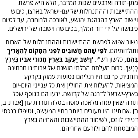
מתן-תורה וארבעים שנות המדבר, הלא היא פרשת
ההתיישבות וההתנחלות של עם-ישראל בארצו, כיבוש
ויישוב הארץ בהנהגת יהושע, לאורכה ולרוחבה, עד לסיום
כיבושה על ידי דוד המלך, בכיבושה וישובה של ירושלים.
נשוב אפוא לפרשת ההתיישבות וההתנחלות של האבות
ותולדותיהם,
לְפִי שֶׁהֵם חֲשׁוּבִים לִפְנֵי הַמָּקוֹם לְהַאֲרִיךְ
בָּהֶם,
כלשון רש"י.
'וַיֵּשֶׁב יַעֲקֹב בְּאֶרֶץ מְגוּרֵי אָבִיו
בְּאֶרֶץ
כְּנָעַן'. כרום מעלתם הבלתי מושגת של אבותינו מבחינה
רוחנית, כך גם היו רגליהם נטועות עמוק בקרקע
המציאות, להעלות את החולין ואת כל ענייני היום-יום
בארץ-ישראל לדרגה של קדושה. ידעו הם בנוסף שכל
תורה שאין עמה מלאכה סופה בטלה וגוררת עון [אבות, ב,
ב]
.
אבותינו היו מעורים ביותר בחיי המעשה, וטיפלו בנכסי
דניידי לו זכו, לשימור ההתיישבות והאחיזה בארץ
המובטחת להם ולזרעם אחריהם.