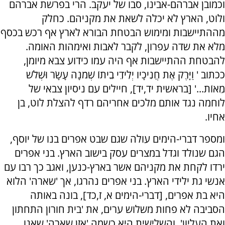
וכמובן אברהם-אבינו, סבו של יעקב. הרי בפרשת אברהם
ולוט, הארץ לא יכלה לשאת את מקניהם. כחלק
מההתיישבות ומימוש הבטחת הבורא לארץ אף רכש בכסף
מלא את שדה עפרון, לקבר לאבות ואימהות האומה.
להבטחת ההתיישבות אף היה עמו כידוע צבא מיומן,
ככתוב '
וַיָּרֶק אֶת חֲנִיכָיו יְלִידֵי בֵיתוֹ שְׁמֹנָה עָשָׂר וּשְׁלֹשׁ
מֵאוֹת...' [בראשית יד,יד], חיילים עם ניסיון צבאי של
לוחמה נגד אותם מלכים אחריהם רדף להצלת לוט, בן
אחיו.
ומספר דברי-הימים עולה שגם שבט אפרים בנו של יוסף,
הגם שנולד וגדל במצרים עסק בישוב הארץ. בני אפרים
ירדו לקחת את מקניהם אשר בארץ-כנען, ואגב כך רבו עם
אנשי גת ילידי הארץ. בני אפרים נהרגו, אך 'שארה' הלוא
היא בת אפרים, [דברי-הימים א, ז,כד], בונה באותה
הסביבה לא פחות משלוש ערים, את 'בית חורון התחתון
ואת העליון', והשלישית היא כשמה 'אזן שארה' שאנו