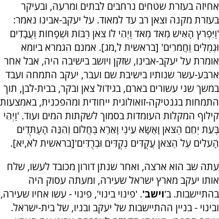
אחיזה בעזרת שטחים נרחבים לבתים ומרעה, ובעיקר
בעזרת מקנה וצאן רב עד למאוד. על יעקב-אבינו נאמר:
'וַיִּפְרֹץ הָאִישׁ מְאֹד מְאֹד וַיְהִי לוֹ צֹאן רַבּוֹת וּשְׁפָחוֹת וַעֲבָדִים
וּגְמַלִּים וַחֲמֹרִים' [בראשית ל,מג]. אמנם הגמרא ביומא
אומרת על יעקב-אבינו, שזקן ויושב בישיבה היה, אבל אחר
ארבע-עשר שנותיו בישיבת שם ועבר, יעקב התמחה ועבד
במשך שני עשורים בארם, בגידול צאן ובקר, בבית-לבן, תוך
התמחות בגנטיקה-זואולוגית ייחודית ומהפכנית, באמצעות
קילוף המקלות העומדות בסמוך לשקתות המים ועוד. 'וַיְהִי
בְּעֵת יַחֵם הַצֹּאן וָאֶשָּׂא עֵינַי וָאֵרֶא בַּחֲלוֹם וְהִנֵּה הָעַתֻּדִים
הָעֹלִים עַל הַצֹּאן עֲקֻדִּים נְקֻדִּים וּבְרֻדִּים'[בראשית לא,יא].
עתה שב הוא ארצה, ואחר שנתן דורון מכובד לעשו, שלח
אותו יעקב מארץ ישראל שעירה, ומעתה עסוק היה
בהתיישבות. ב'
וישב'
. 'פינוי בינוי', פינוי - עשו אחיו שעירה,
ובינוי - בניין ההתיישבות של יעקב ובניו, של בית-ישראל.