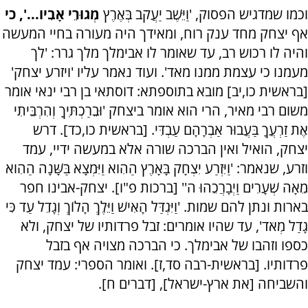
וכמו שמדגיש הפסוק, 'וַיֵּשֶׁב יַעֲקֹב בְּאֶרֶץ
מְגוּרֵי אָבִיו...', כי
אף יצחק מחד ענק רוח, ומאידך היה מעורה בחיי המעשה
והיה לו רכוש רב, עד שאומר לו אבימלך מלך גרר: 'לך
מעמנו כי עצמת ממנו מאד'. ועוד נאמר עליו 'ויזרע יצחק'
[בראשית כו,יב] מובא בתוספתא: דוסתאי בן רבי ינאי אומר
משום רבי מאיר, הרי הוא אומר ביצחק 'וּבֵרַכְתִּיךָ וְהִרְבֵּיתִי
אֶת זַרְעֲךָ בַּעֲבוּר אַבְרָהָם עַבְדִּי
.
[בראשית כו,כד]. דרש
יצחק, הואיל ואין הברכה שורה אלא במעשה ידיי, עמד
וזרע, שנאמר: 'וַיִּזְרַע יִצְחָק בָּאָרֶץ הַהִוא וַיִּמְצָא בַּשָּׁנָה הַהִוא
מֵאָה שְׁעָרִים וַיְבָרֲכֵהוּ ה'' [ברכות פ"ו]. יצחק-אבינו חפר
בארות ונתן להם שמות. 'וַיִּגְדַּל הָאִישׁ וַיֵּלֶךְ הָלוֹךְ וְגָדֵל עַד כִּי
גָדַל מְאֹד', עד שהיו אומרים: זבל פרדותיו של יצחק, ולא
כספו וזהבו של אבימלך. כי הברכה מצויה אף בזבל
פרדותיו. [בראשית-רבה סד,ז]. ואומר הספרי: עמד יצחק
והשביחה [את ארץ-ישראל], [דברים ח].