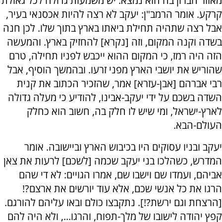
מאזור חברון בה הוא נמצא. יש משמעות גדולה לכל גאולת
קרקע. אומר הרמב"ן: יעקב לא רצה להיות אכסנאי בעיר,
אבל רצה שתהיה תחילת ביאתו בארץ בתוך שלו. לכן חנה
בשדה וקנה המקום, וזה [נקרא] להחזיק בארץ. והמעשה
הזה היה רמז, כי המקום ההוא ייכבש לפניו תחילה, טרם
שהוריש את יושבי הארץ מפני זרעו. ובהמשך הוסיף, אבל
רבי אברהם [אבן-עזרא] אמר, שהזכיר הכתוב את קנית
השדה בשכם על ידי יעקב-אבינו, להודיע כי מעלה גדולה
לארץ-ישראל, ומי שיש לו חלק בה, חשוב הוא כחלק
העולם-הבא.
יעקב ובניו עסוקים היו בכיבוש הארץ וביישובה. אומר
המדרש, כשהלכו בני יעקב שכמה [לשכם] לרעות את צאן
אביהם, ועמדו שם וישבו שם, אמרו הגויים: לא די שהם
הרגו את כל אנשי שכם, אלא עוד יורשים את ארצם?!
[הרצחת וגם ירשת?!]. נתקבצו כולם ובאו עליהם להורגם.
קפץ יהודה לישובו של מלך-תפוח, והרגו..., ולא היה להם