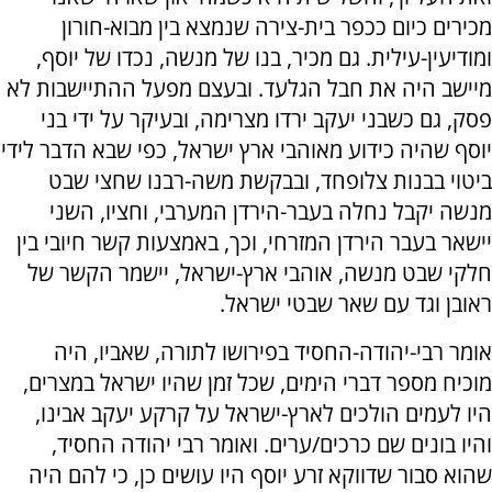
מכירים כיום ככפר בית-צירה שנמצא בין מבוא-חורון
ומודיעין-עילית. גם מכיר, בנו של מנשה, נכדו של יוסף,
מיישב היה את חבל הגלעד. ובעצם מפעל ההתיישבות לא
פסק, גם כשבני יעקב ירדו מצרימה, ובעיקר על ידי בני
יוסף שהיה כידוע מאוהבי ארץ ישראל, כפי שבא הדבר לידי
ביטוי בבנות צלופחד, ובבקשת משה-רבנו שחצי שבט
מנשה יקבל נחלה בעבר-הירדן המערבי, וחציו, השני
יישאר בעבר הירדן המזרחי, וכך, באמצעות קשר חיובי בין
חלקי שבט מנשה, אוהבי ארץ-ישראל, יישמר הקשר של
ראובן וגד עם שאר שבטי ישראל.
אומר רבי-יהודה-החסיד בפירושו לתורה, שאביו, היה
מוכיח מספר דברי הימים, שכל זמן שהיו ישראל במצרים,
היו לעמים הולכים לארץ-ישראל על קרקע יעקב אבינו,
והיו בונים שם כרכים/ערים. ואומר רבי יהודה החסיד,
שהוא סבור שדווקא זרע יוסף היו עושים כן, כי להם היה