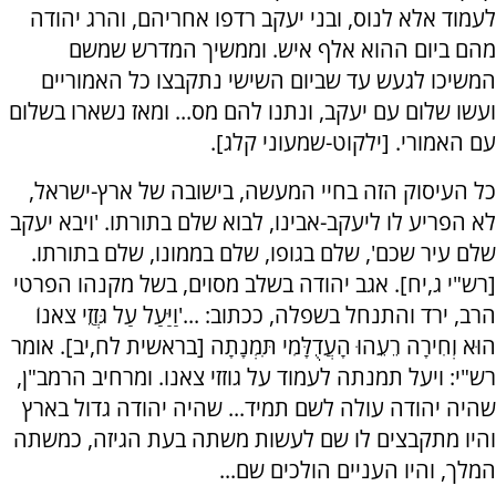
לעמוד אלא לנוס, ובני יעקב רדפו אחריהם, והרג יהודה
מהם ביום ההוא אלף איש. וממשיך המדרש שמשם
המשיכו לגעש עד שביום השישי נתקבצו כל האמוריים
ועשו שלום עם יעקב, ונתנו להם מס... ומאז נשארו בשלום
עם האמורי. [ילקוט-שמעוני קלג].
כל העיסוק הזה בחיי המעשה, בישובה של ארץ-ישראל,
לא הפריע לו ליעקב-אבינו, לבוא שלם בתורתו. 'ויבא יעקב
שלם עיר שכם', שלם בגופו, שלם בממונו, שלם בתורתו.
[רש"י ג,יח]. אגב יהודה בשלב מסוים, בשל מקנהו הפרטי
הרב, ירד והתנחל בשפלה, ככתוב: ...'וַיַּעַל עַל גֹּזֲזֵי צֹאנוֹ
הוּא וְחִירָה רֵעֵהוּ הָעֲדֻלָּמִי תִּמְנָתָה [בראשית לח,יב]. אומר
רש"י: ויעל תמנתה לעמוד על גוזזי צאנו. ומרחיב הרמב"ן,
שהיה יהודה עולה לשם תמיד... שהיה יהודה גדול בארץ
והיו מתקבצים לו שם לעשות משתה בעת הגיזה, כמשתה
המלך, והיו העניים הולכים שם...