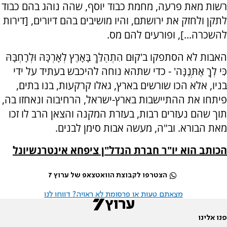
רשות מאת פרעה, מחמת כבוד יוסף, שהה נוהג בהם כבוד
לתקן ולחזק את ירושתם, והיו מושיבים בהם דיורים, [דירות
להשכרה...], ופורעים להם מס.
האבות לא הסתפקו ב
'
קוּם הִתְהַלֵּךְ בָּאָרֶץ לְאָרְכָּהּ וּלְרָחְבָּהּ
כִּי לְךָ אֶתְּנֶנָּה' - כדי שתהא נוחה להיכבש בעתיד על ידי
בניו, אלא הכו שורשים בארץ, גאלו קרקעות, בנו בתים,
פיתחו את ההתיישבות בארץ-ישראל, הרחיבוה ונאחזו בה,
תוך שהם נעזרים רבות, בעזרת המקנה והצאן הרב לו זכו
מאת הבורא.
וב"ה, מעשה אבות סימן לבנים.
הכותב הוא יו"ר חברת הנדל"ן ציפחא אינטרנשיונל
הצטרפו לקבוצת הוואטצאפ של ערוץ 7
מצאתם טעות או פרסומת לא ראויה? דווחו לנו
פנו אלינו