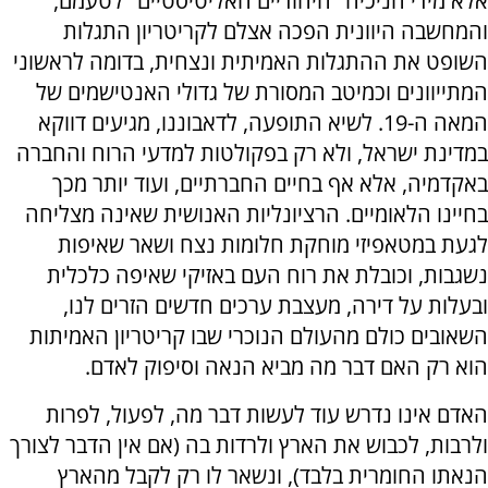
אלא מידי חניכיה "היהודיים האליטיסטיים" לטעמם,
והמחשבה היוונית הפכה אצלם לקריטריון התגלות
השופט את ההתגלות האמיתית ונצחית, בדומה לראשוני
המתייוונים וכמיטב המסורת של גדולי האנטישמים של
המאה ה-19. לשיא התופעה, לדאבוננו, מגיעים דווקא
במדינת ישראל, ולא רק בפקולטות למדעי הרוח והחברה
באקדמיה, אלא אף בחיים החברתיים, ועוד יותר מכך
בחיינו הלאומיים. הרציונליות האנושית שאינה מצליחה
לגעת במטאפיזי מוחקת חלומות נצח ושאר שאיפות
נשגבות, וכובלת את רוח העם באזיקי שאיפה כלכלית
ובעלות על דירה, מעצבת ערכים חדשים הזרים לנו,
השאובים כולם מהעולם הנוכרי שבו קריטריון האמיתות
הוא רק האם דבר מה מביא הנאה וסיפוק לאדם.
האדם אינו נדרש עוד לעשות דבר מה, לפעול, לפרות
ולרבות, לכבוש את הארץ ולרדות בה (אם אין הדבר לצורך
הנאתו החומרית בלבד), ונשאר לו רק לקבל מהארץ