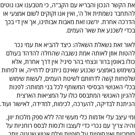
את הקשר הנכון והבריא עם הקב"ה, כי מטבענו אנו נוטים
להתחבר נשמתית אל ה', ואין אנו זקוקים לשום אמצעי או
הדרכה אחרת. ירשנו זאת מאבות אבותינו, אך אין די בכך
בכדי לשכנע את שאר העמים.
לאור זאת נשאלת השאלה: כיצד להביא את עמי נכר
להטות אוזן לאותה אמת נשגבה שהחלה להדהד בעולם
כולו באופן ברור ונצחי בהר סיני? אין דרך אחרת, אלא
בשימוש באמצעי שכנוע שאינם ניתנים לדחייה, או לפחות
שלפחות קשה לדחותם לשיטת העמים, לעשות שימוש
בכלי האנושי הבסיסי המשותף לכל בני תמותה: לפנות
להגיון האנושי המתבסס כולו על המציאות הארצית
הניתנת לבדיקה, להערכה, לכימות, למדידה, לאישור ועוד.
ומי עיצב עלי אדמות כלי מעשי זה? ללא ספק מלכות יוון,
והיה צריך עם נכרי כדי לעצבו ולנסות לבסס רוחניות על
חומריות ואינסופיות על סופיות וצלם אנוש שנוטה יותר