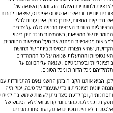
לארציות ולחומריות העולם הזה. ומכאן השנאה של
צוררים יווניים, ובראשם אנטיוכוס אפיפנס, שיצאו בלהבות
אש נגד קיום המצוות, שרובן ככולן אינן עונות לכללי
הרציונליות היוונית הארצית הבנויה כולה על צדדיה
החומריים של המציאות, כשהמצוות מנגד הינן ביטוי
למציאות מטאפיזית המתנשאת מעל המציאות החומרית.
הקדושה, שהיא הצורה הבסיסית ביותר של תחושת
האינסופיות וההתעלות שנואה על כל המתהדרים
ב'רציונליות' וב'פרגמטיזם', שנואה עליהם וגם על
תלמידיהם מכל הדורות ומכל הסוגים.
לכן, הביא אותנו הקב"ה בזמן החשמונאים להתמודדות עם
מגמה יוונית רציונלית זו כדי שנעמוד על טיבה, יכולותיה
וחסרונותיה, וכך לדעת כיצד ניתן לעשות שימוש בה למילוי
תפקידנו כממלכת כהנים וגוי קדוש, ואלמלא הכיבוש של
אלכסנדר לא היינו מכירים אותה, ועוד פחות מכירים