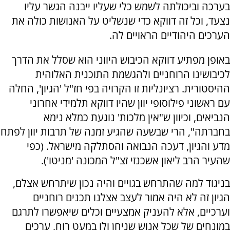
בערכה וביכולתה לשמש כלי שעליו ייבנה הגשר עליו
נצעד, וכל זה דווקא כדי שנשליט על האנושות כולה את
הערכים היהודיים הראויים לה.
באופן מפתיע דווקא הכיבוש היווני הוא שסלל את הדרך
לכיבושינו הרוחניים ולהגשמת התוכנית האלוהית
ההיסטורית. רציונליות זו הקרויה בפי חז"ל 'הגיון', החלה
עם ראשוני פילוסופי יוון שהיו דווקא תלמידי אחרוני
הנביאים, וכיוון ש"אין מלכות' נוגעת כמלא נימא
בחברתה", הרי שבשעה שהגיע זמנה של תרבות יוון לפתח
מדע והגיון, דעכה הנבואה והסתלקה מישראל. (כפי
שהעיר הרב ליאון אשכנזי זצ"ל המכונה 'מניטו').
בניגוד למה שהתרחש בגויים והיה נכון שיתרחש אצלם,
הגיון זה לא היה אמור לעצב אצלנו תכנים רוחניים
וערכיים, אלא להעניק אמצעיים וכלים שיאפשרו לתרגם
במונחים של שכל אנוש שניחן ולו במעט רוח, ערכים