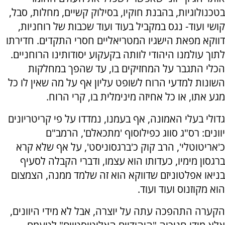
בטכנולוגיות, בהבנת חוקיו, בסילוק קשיים, מחלות, סבל,
קושי ועוד- נגס במקביל בעוד ועוד שכבות של רוחניות,
דווקא מפאת הישגיו המטריאליים חסרי התקדים. חדירתו
לתוך עולמנו היהודי לוותה בקעקוע יסודותינו הרוחניים.
הכלי התגבר על המחזיקים בו, עד שהפך במחלקות
השונות למדעי הרוח לשופט עליון אף על מה שאין לו כל
מגע אתו, או כל אחיזה מינימלית בו, קרי הרוח.
גדולי בעלי האמונה, אף בעמנו, נמדדו על פי קריטריונים
יוונים: רס"ג סווג כפילוסוף 'מתכאלם', הרמב"ם
כ'אריטוטלי', הרב קוק כ'ברגסוניסט', על אף שלא קרא
ברגסון מימיו, כעדותו הוא עצמו, ודברי הקבלה לסעיף
בניאו אפלטוניזם שדווקא הוא זה שלמד ממנה, הצמצום
הוא מקוזנוס ועוד ועוד.
הקערה התהפכה עתה על יוצרה, אבל לא מידי היוונים,