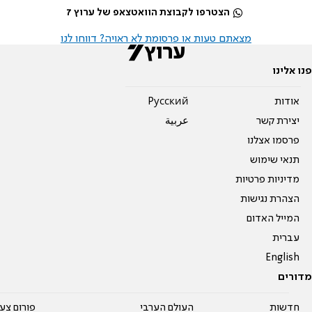
הצטרפו לקבוצת הוואטצאפ של ערוץ 7
מצאתם טעות או פרסומת לא ראויה? דווחו לנו
פנו אלינו
אודות
Pусский
יצירת קשר
عربية
פרסמו אצלנו
תנאי שימוש
מדיניות פרטיות
הצהרת נגישות
המייל האדום
עברית
English
מדורים
חדשות
העולם הערבי
פורום צע