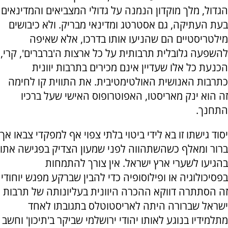
הגדול, מלך מוקדון הנמנה על גדולי המצביאים והמדינאים
בעת העתיקה, גם אסטרטג ומדינאי מבריק. ולא כיבושים
מילטריסטיים הם שהניעו אותו בדרכו, אלא שאיפה
להשפעה גלובלית תרבותית על כל ארצות ה'ברברים', קרי,
הכנעת כל אלו שעדיין אינם מכירים בתרבות יוונית
כתרבות האנושית האולטימטיבית. את התווית קו לחימה
זה הוא ינק מאריסטו, האפוטרופוס האישי שעל ברכיו
התחנך.
יסוד גישתו זו בא לידי ביטוי בלתי צפוי אף למפקדי צבאו אך
ברור ומאלף כשהשתהווה לפני שמעון הצדיק בפגישה אתו
בהגיעו לשערי ארץ ישראל. אין צורך להתמחות
בפסיכולוגיה או ופילוסופיה כדי להבין שברקע מפגש יוחודי
זה הסתתרה דווקא ההכרה היוונית בעליונותה של תרבות
ישראל שברורה היתה לאריסטוטלס בתגובתו לאחד
מתלמידיו בנוגע לאותו יהודי ירושלמי שביקר ב'תיכון' וחשב