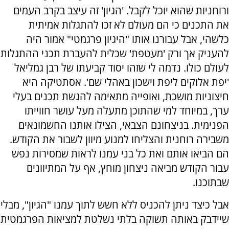
ורוחניות שהוא יוכל לקבל. 'הגיון' זה עיצב בקרב העמים
את התכנים כי הם מעולם לא זכו להתגלות אמיתית
כלשהי, אבל עבורנו אותו "היגיון פרגמטי" אמור היה
להעניק אך ורק 'מעטפת' שכלית להעברת תכני ההתגלות
לעולם כולו. נדמה לי שזהו יסוד קביעתו של רבן גמליאל
'יפת אלוקים ליפת וישכון באהלי שם'. אסתטיקה היא
חיצוניות מושכת, ואופייה מתאימה להגשת תכנים בעלי
ערך, במיוחד למי שהתוכן מתעלה מעל עושר חווייתו
הפנימית. בניצחונם הצבאי, הצילו אותנו החשמונאים
משבירה רוחנית והצליחו למנוע מיוון לשבור את הקודש.
הם הביאו אותם ואת כל בני עמנו לראות שמסירות נפש
עבור הקודש מביאה ניצחון מוחץ, אף על המתיוונים
שבתוכנו.
אבל כיצד ניתן להכניס ללא חשש לתוך עמנו "הגיון", מבלי
שיידבק באותה תשוקה בלתי נשלטת למציאות הפרגמטית