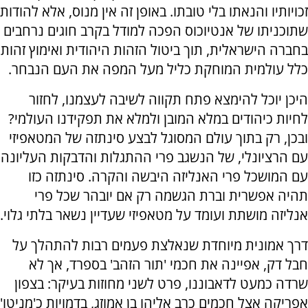
זכויותיו והנאתו בלי טובתו. באופן זה אין מנוס, אלא להודות
שתוכניתו של אנטיוכוס הפכה למודל בקרב חוגים נרחבים
בחברה הישראלית, תוך ביטול הזהות היהודית ואימוץ זהות
כלל עולמית המוחקת כליל מעל המפה את העם הנבחר.
היכן יוכל להימצא פתח תקווה לשיבה לעצמנו, לחזור
לחיות כיהודים במלא המובן ולמלא את תפקידנו העולמי?
ובכן, רק בתוך עולם המסוגל לבצע סינתזה של המטאפיזי
עם הרציונלי, של הנשגב פרי ההתגלות והדבקות העליונה
עם המושכל פרי האנליזה היבשה והקרה. סינתזה כזו
תהיה אפשרית וברת הגשמה רק אם יובהר שכל פרי
אנליזה מושתת ועומד על מטאפיזי שעדיין נשאר בלתי גלוי.
דרך אמונית מיוחדת שנאלצת פעמים רבות להתהלך על
חבל דק, אפיינה את חכמי 'תור הזהב' בספרד, אך לא
שרדה כמעט לדאבוננו, פרט לשני מחוזות בעיקר: בצפון
אפריקה אצל חכמים כרב אליהו בן אמוזג, בדמויות כ'מניטו'